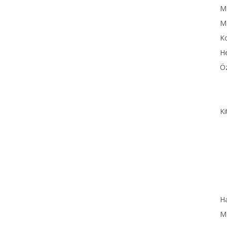
MN
M
Ko
He
Öz
Ki
Ha
MN