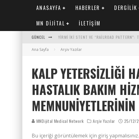
ANASAYFA
HABERLER
DERGILIK
MN DIJITAL
İLETIŞIM
GÜNCEL
YIRMI İKI STENT VE “RAILROAD PATTERN”:
Ana Sayfa
SAFEN VEN GREFT HASTALIĞI ILE İLIŞKILI O
Arşiv Yazılar
KORONER ARTER KALSIYUM SKORUNUN ATEROJ
KALP YETERSIZLIĞI 
MN KARDIYOLOJI YIL 33 SAYI 2 2026
HASTALIK BAKIM HIZ
MEMNUNIYETLERININ 
MNDijital Medical Network
Arşiv Yazılar
25/12/
Bu içeriği görüntülemek için giriş yapmalısınız