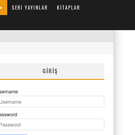
SERI YAYINLAR
KITAPLAR
GIRIŞ
sername
assword