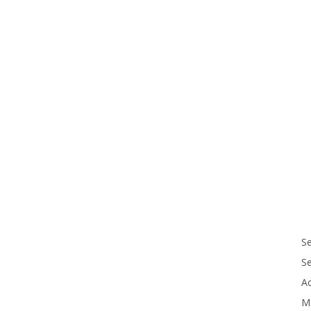
Se
S
Ac
M