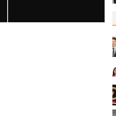
SAFEN VEN GREFT HASTALIĞI ILE İLIŞKILI
OLARAK TRIGLISERID/HDL ORANININ
DEĞERLENDIRILMESI
MNDijital Medical Network
MN Kardiyoloji
19/06/2026