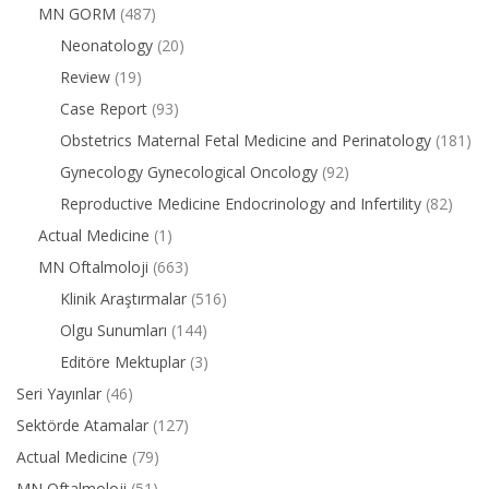
MN GORM
(487)
Neonatology
(20)
Review
(19)
Case Report
(93)
Obstetrics Maternal Fetal Medicine and Perinatology
(181)
Gynecology Gynecological Oncology
(92)
Reproductive Medicine Endocrinology and Infertility
(82)
Actual Medicine
(1)
MN Oftalmoloji
(663)
Klinik Araştırmalar
(516)
Olgu Sunumları
(144)
Editöre Mektuplar
(3)
Seri Yayınlar
(46)
Sektörde Atamalar
(127)
Actual Medicine
(79)
MN Oftalmoloji
(51)