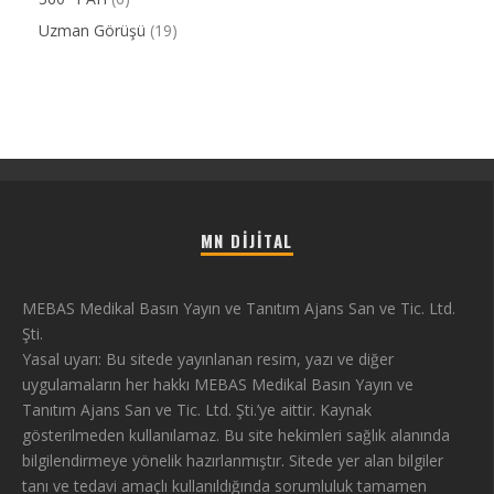
Uzman Görüşü
(19)
MN DIJITAL
MEBAS Medikal Basın Yayın ve Tanıtım Ajans San ve Tic. Ltd.
Şti.
Yasal uyarı: Bu sitede yayınlanan resim, yazı ve diğer
uygulamaların her hakkı MEBAS Medikal Basın Yayın ve
Tanıtım Ajans San ve Tic. Ltd. Şti.’ye aittir. Kaynak
gösterilmeden kullanılamaz. Bu site hekimleri sağlık alanında
bilgilendirmeye yönelik hazırlanmıştır. Sitede yer alan bilgiler
tanı ve tedavi amaçlı kullanıldığında sorumluluk tamamen