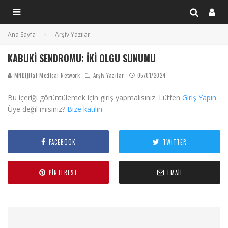
Ana Sayfa
Arşiv Yazılar
KABUKI SENDROMU: İKI OLGU SUNUMU
MNDijital Medical Network
Arşiv Yazılar
05/01/2024
Bu içeriği görüntülemek için giriş yapmalısınız. Lütfen
Giriş Yapın
.
Üye değil misiniz?
Bize katılın
FACEBOOK
TWITTER
PINTEREST
EMAIL