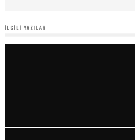
İLGILI YAZILAR
YIRMI İKI STENT VE “RAILROAD PATTERN”: TEKRARLAYAN