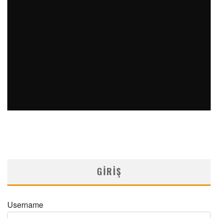
PERKÜTAN KORONER GIRIŞIMLERIN OLAĞANDIŞI BIR
ÖRNEĞI
MNDijital Medical Network
Arşiv Yazılar
19/06/2026
SAFEN VEN GREFT HASTALIĞI ILE İLIŞKILI OLARAK
TRIGLISERID/HDL ORANININ DEĞERLENDIRILMESI
MNDijital Medical Network
MN Kardiyoloji
19/06/2026
GIRIŞ
Username