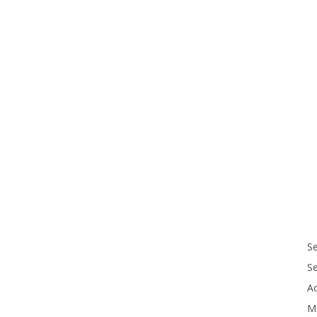
Se
S
Ac
M