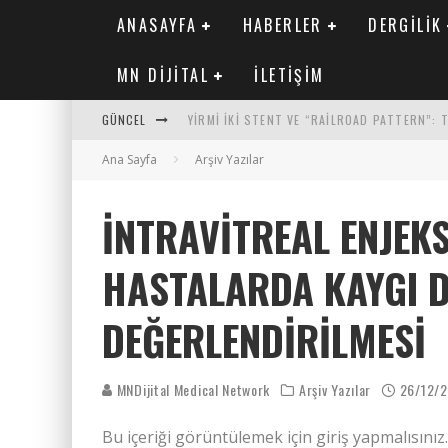
ANASAYFA
HABERLER
DERGILIK
MN DIJITAL
İLETIŞIM
GÜNCEL
YIRMI İKI STENT VE “RAILROAD PATTERN”:
Ana Sayfa
SAFEN VEN GREFT HASTALIĞI ILE İLIŞKILI O
Arşiv Yazılar
KORONER ARTER KALSIYUM SKORUNUN ATEROJ
İNTRAVITREAL ENJEK
MN KARDIYOLOJI YIL 33 SAYI 2 2026
HASTALARDA KAYGI D
DEĞERLENDIRILMESI
MNDijital Medical Network
Arşiv Yazılar
26/12/
Bu içeriği görüntülemek için giriş yapmalısınız