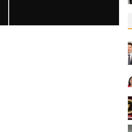
SAFEN VEN GREFT HASTALIĞI ILE İLIŞKILI
OLARAK TRIGLISERID/HDL ORANININ
DEĞERLENDIRILMESI
MNDijital Medical Network
MN Kardiyoloji
19/06/2026