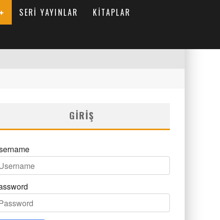
SERI YAYINLAR
KITAPLAR
GIRIŞ
sername
assword