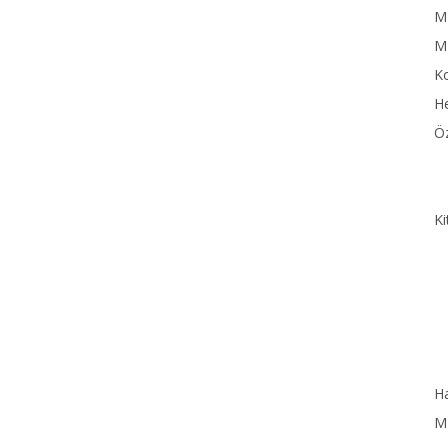
MN
M
Ko
He
Öz
Ki
Ha
MN