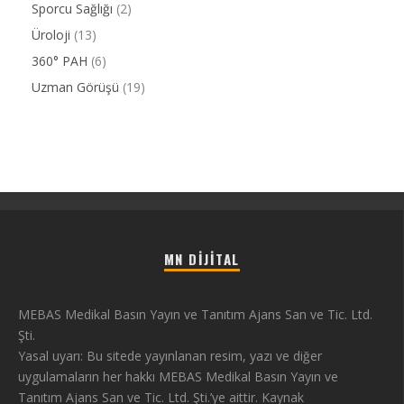
Sporcu Sağlığı
(2)
Üroloji
(13)
360° PAH
(6)
Uzman Görüşü
(19)
MN DIJITAL
MEBAS Medikal Basın Yayın ve Tanıtım Ajans San ve Tic. Ltd.
Şti.
Yasal uyarı: Bu sitede yayınlanan resim, yazı ve diğer
uygulamaların her hakkı MEBAS Medikal Basın Yayın ve
Tanıtım Ajans San ve Tic. Ltd. Şti.’ye aittir. Kaynak