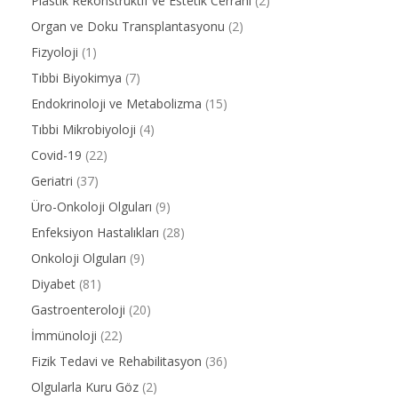
Plastik Rekonstrüktif ve Estetik Cerrahi
(2)
Organ ve Doku Transplantasyonu
(2)
Fizyoloji
(1)
Tıbbi Biyokimya
(7)
Endokrinoloji ve Metabolizma
(15)
Tıbbi Mikrobiyoloji
(4)
Covid-19
(22)
Geriatri
(37)
Üro-Onkoloji Olguları
(9)
Enfeksiyon Hastalıkları
(28)
Onkoloji Olguları
(9)
Diyabet
(81)
Gastroenteroloji
(20)
İmmünoloji
(22)
Fizik Tedavi ve Rehabilitasyon
(36)
Olgularla Kuru Göz
(2)