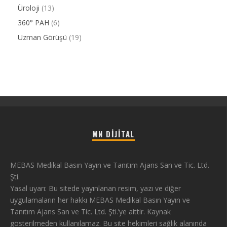
Üroloji
(13)
360° PAH
(6)
Uzman Görüşü
(19)
MN DIJITAL
MEBAS Medikal Basın Yayın ve Tanıtım Ajans San ve Tic. Ltd.
Şti.
Yasal uyarı: Bu sitede yayınlanan resim, yazı ve diğer
uygulamaların her hakkı MEBAS Medikal Basın Yayın ve
Tanıtım Ajans San ve Tic. Ltd. Şti.’ye aittir. Kaynak
gösterilmeden kullanılamaz. Bu site hekimleri sağlık alanında