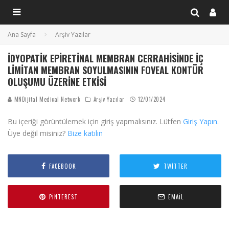
Ana Sayfa
Arşiv Yazılar
İDYOPATIK EPIRETINAL MEMBRAN CERRAHISINDE İÇ
LIMITAN MEMBRAN SOYULMASININ FOVEAL KONTÜR
OLUŞUMU ÜZERINE ETKISI
MNDijital Medical Network
Arşiv Yazılar
12/01/2024
Bu içeriği görüntülemek için giriş yapmalısınız. Lütfen
Giriş Yapın
.
Üye değil misiniz?
Bize katılın
FACEBOOK
TWITTER
PINTEREST
EMAIL