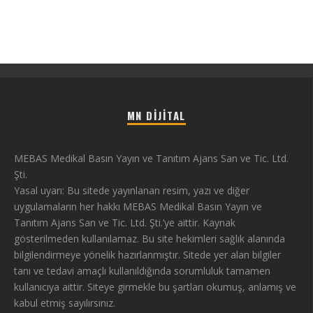
MN DIJITAL
MEBAS Medikal Basın Yayın ve Tanıtım Ajans San ve Tic. Ltd.
Şti.
Yasal uyarı: Bu sitede yayınlanan resim, yazı ve diğer
uygulamaların her hakkı MEBAS Medikal Basın Yayın ve
Tanıtım Ajans San ve Tic. Ltd. Şti.’ye aittir. Kaynak
gösterilmeden kullanılamaz. Bu site hekimleri sağlık alanında
bilgilendirmeye yönelik hazırlanmıştır. Sitede yer alan bilgiler
tanı ve tedavi amaçlı kullanıldığında sorumluluk tamamen
kullanıcıya aittir. Siteye girmekle bu şartları okumuş, anlamış ve
kabul etmiş sayılırsınız.