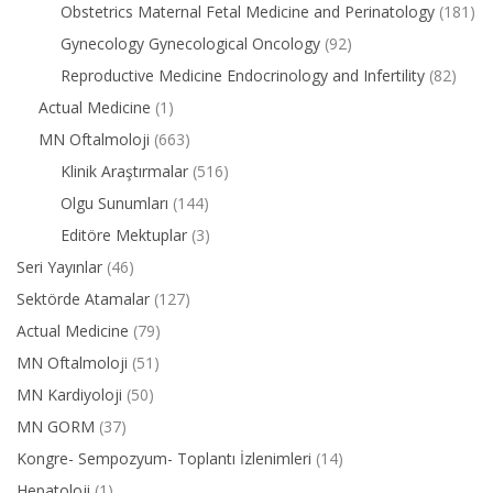
Obstetrics Maternal Fetal Medicine and Perinatology
(181)
Gynecology Gynecological Oncology
(92)
Reproductive Medicine Endocrinology and Infertility
(82)
Actual Medicine
(1)
MN Oftalmoloji
(663)
Klinik Araştırmalar
(516)
Olgu Sunumları
(144)
Editöre Mektuplar
(3)
Seri Yayınlar
(46)
Sektörde Atamalar
(127)
Actual Medicine
(79)
MN Oftalmoloji
(51)
MN Kardiyoloji
(50)
MN GORM
(37)
Kongre- Sempozyum- Toplantı İzlenimleri
(14)
Hepatoloji
(1)