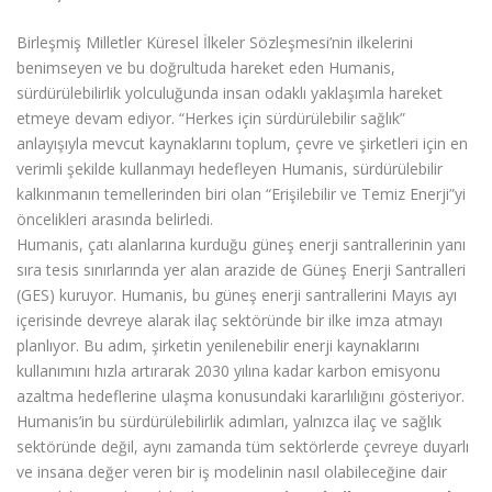
Birleşmiş Milletler Küresel İlkeler Sözleşmesi’nin ilkelerini
benimseyen ve bu doğrultuda hareket eden Humanis,
sürdürülebilirlik yolculuğunda insan odaklı yaklaşımla hareket
etmeye devam ediyor. “Herkes için sürdürülebilir sağlık”
anlayışıyla mevcut kaynaklarını toplum, çevre ve şirketleri için en
verimli şekilde kullanmayı hedefleyen Humanis, sürdürülebilir
kalkınmanın temellerinden biri olan “Erişilebilir ve Temiz Enerji”yi
öncelikleri arasında belirledi.
Humanis, çatı alanlarına kurduğu güneş enerji santrallerinin yanı
sıra tesis sınırlarında yer alan arazide de Güneş Enerji Santralleri
(GES) kuruyor. Humanis, bu güneş enerji santrallerini Mayıs ayı
içerisinde devreye alarak ilaç sektöründe bir ilke imza atmayı
planlıyor. Bu adım, şirketin yenilenebilir enerji kaynaklarını
kullanımını hızla artırarak 2030 yılına kadar karbon emisyonu
azaltma hedeflerine ulaşma konusundaki kararlılığını gösteriyor.
Humanis’in bu sürdürülebilirlik adımları, yalnızca ilaç ve sağlık
sektöründe değil, aynı zamanda tüm sektörlerde çevreye duyarlı
ve insana değer veren bir iş modelinin nasıl olabileceğine dair