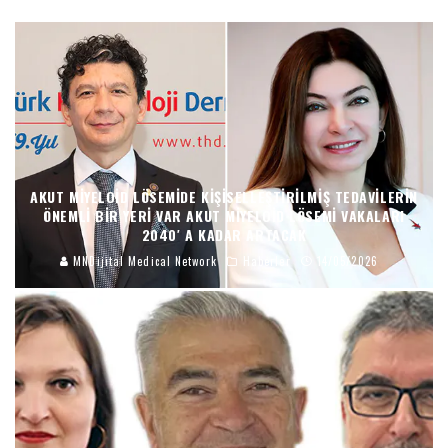
AKUT MIYELOID LÖSEMIDE KIŞISELLEŞTIRILMIŞ TEDAVILERIN
ÖNEMLI BIR YERI VAR AKUT MIYELOID LÖSEMI VAKALARI
2040′ A KADAR ARTACAK
MNDijital Medical Network
Haberler
14/05/2026