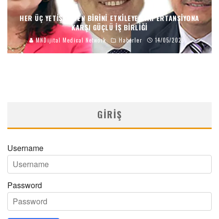
HER ÜÇ YETIŞKINDEN BIRINI ETKILEYEN HIPERTANSIYONA
KARŞI GÜÇLÜ İŞ BIRLIĞI
MNDijital Medical Network
Haberler
14/05/2026
GIRIŞ
Username
Password