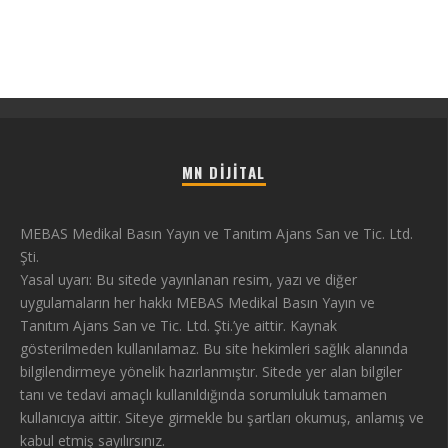
MN DIJITAL
MEBAS Medikal Basın Yayın ve Tanıtım Ajans San ve Tic. Ltd.
Şti.
Yasal uyarı: Bu sitede yayınlanan resim, yazı ve diğer
uygulamaların her hakkı MEBAS Medikal Basın Yayın ve
Tanıtım Ajans San ve Tic. Ltd. Şti.’ye aittir. Kaynak
gösterilmeden kullanılamaz. Bu site hekimleri sağlık alanında
bilgilendirmeye yönelik hazırlanmıştır. Sitede yer alan bilgiler
tanı ve tedavi amaçlı kullanıldığında sorumluluk tamamen
kullanıcıya aittir. Siteye girmekle bu şartları okumuş, anlamış ve
kabul etmiş sayılırsınız.