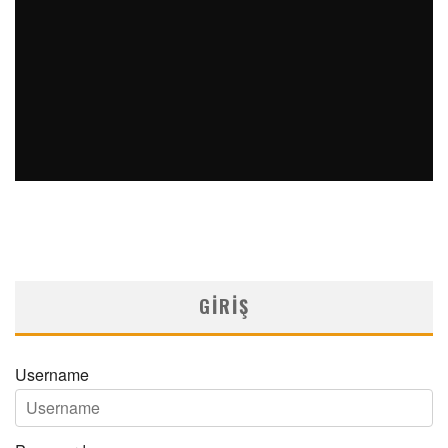
ERIŞKINLERDE RESPIRATUVAR SINSITYAL VIRÜS
ENFEKSIYONUNDA TEDAVI VE İMMÜNIZASYON
MNDijital Medical Network
Yayınlar
07/12/2025
GIRIŞ
Username