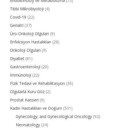
Endokrinoloji ve Metabolizma
(15)
Tıbbi Mikrobiyoloji
(4)
Covid-19
(22)
Geriatri
(37)
Üro-Onkoloji Olguları
(9)
Enfeksiyon Hastalıkları
(28)
Onkoloji Olguları
(9)
Diyabet
(81)
Gastroenteroloji
(20)
İmmünoloji
(22)
Fizik Tedavi ve Rehabilitasyon
(36)
Olgularla Kuru Göz
(2)
Prostat Kanseri
(9)
Kadın Hastalıkları ve Doğum
(531)
Gynecology; and Gynecological Oncology
(92)
Neonatology
(24)