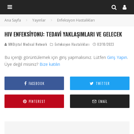
Ana Sayfa
Yayınlar
Enfeksiyon Hastalıkları
HIV ENFEKSIYONU: TEDAVI YAKLAŞIMLARI VE GELECEK
MNDijital Medical Network
Enfeksiyon Hastalıkları
02/10/2023
Bu içeriği görüntülemek için giriş yapmalısınız. Lütfen
Giriş Yapın
.
Üye değil misiniz?
Bize katılın
FACEBOOK
TWITTER
PINTEREST
EMAIL