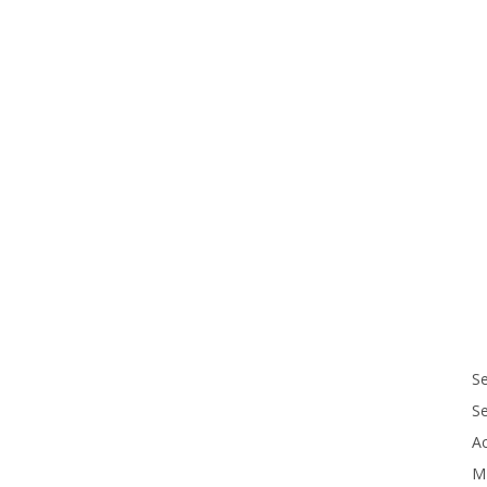
Se
S
Ac
M