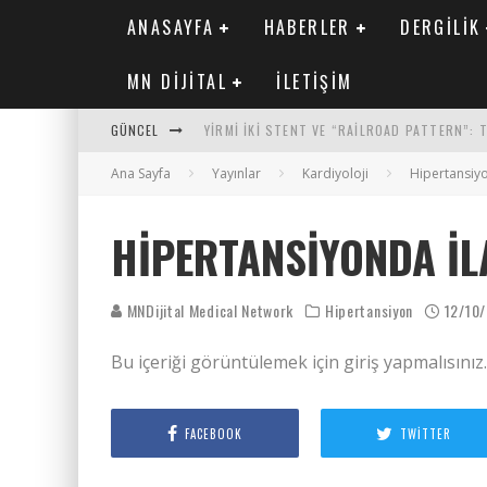
ANASAYFA
HABERLER
DERGILIK
MN DIJITAL
İLETIŞIM
GÜNCEL
YIRMI İKI STENT VE “RAILROAD PATTERN”:
Ana Sayfa
SAFEN VEN GREFT HASTALIĞI ILE İLIŞKILI O
Yayınlar
Kardiyoloji
Hipertansiy
KORONER ARTER KALSIYUM SKORUNUN ATEROJ
HIPERTANSIYONDA İL
MN KARDIYOLOJI YIL 33 SAYI 2 2026
MNDijital Medical Network
Hipertansiyon
12/10
Bu içeriği görüntülemek için giriş yapmalısınız
FACEBOOK
TWITTER