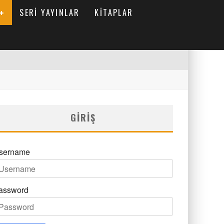
SERI YAYINLAR
KITAPLAR
GIRIŞ
sername
assword