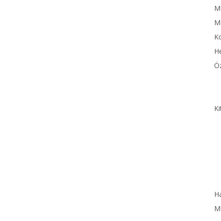
MN
M
Ko
He
Öz
Ki
Ha
MN