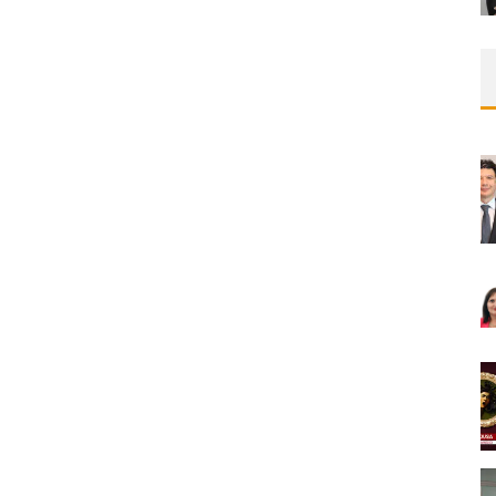
OLARAK TRIGLISERID/HDL ORANININ
DEĞERLENDIRILMESI
MNDijital Medical Network
MN Kardiyoloji
19/06/2026