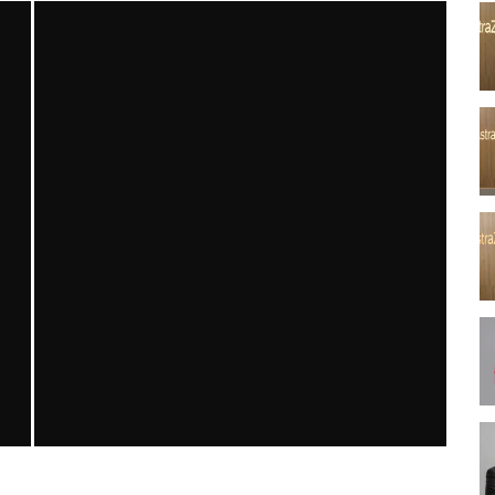
SAFEN VEN GREFT HASTALIĞI ILE İLIŞKILI