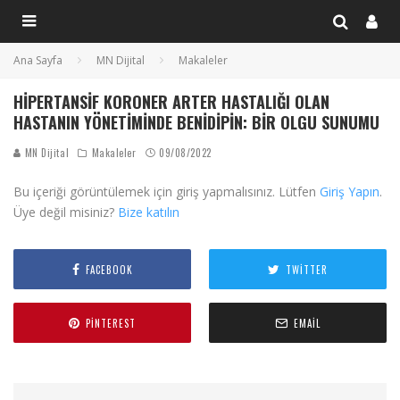
Ana Sayfa
MN Dijital
Makaleler
HIPERTANSIF KORONER ARTER HASTALIĞI OLAN
HASTANIN YÖNETIMINDE BENIDIPIN: BIR OLGU SUNUMU
MN Dijital
Makaleler
09/08/2022
Bu içeriği görüntülemek için giriş yapmalısınız. Lütfen
Giriş Yapın
.
Üye değil misiniz?
Bize katılın
FACEBOOK
TWITTER
PINTEREST
EMAIL