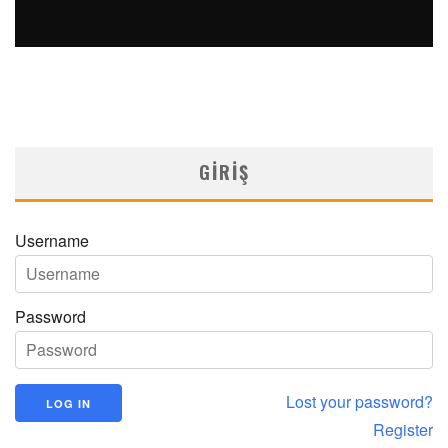
SAFEN VEN GREFT HASTALIĞI ILE İLIŞKILI OLARAK
TRIGLISERID/HDL ORANININ DEĞERLENDIRILMESI
MNDijital Medical Network
MN Kardiyoloji
19/06/2026
GIRIŞ
Username
Password
Lost your password?
Register