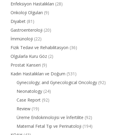
Enfeksiyon Hastalıkları
(28)
Onkoloji Olguları
(9)
Diyabet
(81)
Gastroenteroloji
(20)
İmmünoloji
(22)
Fizik Tedavi ve Rehabilitasyon
(36)
Olgularla Kuru Göz
(2)
Prostat Kanseri
(9)
Kadın Hastalıkları ve Doğum
(531)
Gynecology; and Gynecological Oncology
(92)
Neonatology
(24)
Case Report
(92)
Review
(19)
Üreme Endokrinolojisi ve İnfertilite
(92)
Maternal Fetal Tıp ve Perinatoloji
(194)
KOAH
(43)