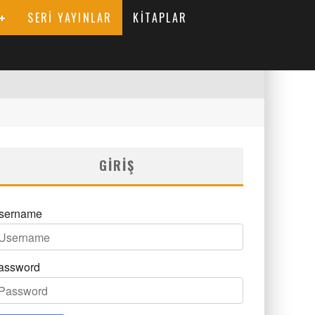
SERI YAYINLAR
KITAPLAR
GIRIŞ
sername
assword