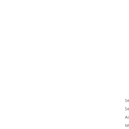
Se
S
Ac
M