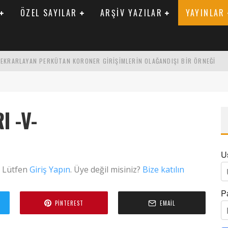
ÖZEL SAYILAR
ARŞIV YAZILAR
YAYINLAR
 TEKRARLAYAN PERKÜTAN KORONER GIRIŞIMLERIN OLAĞANDIŞI BIR ÖRNEĞI
LARAK TRIGLISERID/HDL ORANININ DEĞERLENDIRILMESI
ENIK KATSAYI ILE ARASINDAKI İLIŞKI
I -V-
U
. Lütfen
Giriş Yapın
. Üye değil misiniz?
Bize katılın
P
PINTEREST
EMAIL