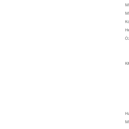
MN
M
Ko
He
Öz
Ki
Ha
MN