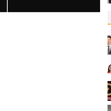
RESPİROLOJİ A’DAN Z’YE
IR
SALMETEROL/FLUTIKAZON
Medical Network
Seri Yayınlar
31/12/2025