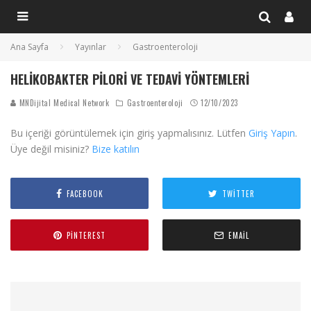
Ana Sayfa
Yayınlar
Gastroenteroloji
HELIKOBAKTER PILORI VE TEDAVI YÖNTEMLERI
MNDijital Medical Network
Gastroenteroloji
12/10/2023
Bu içeriği görüntülemek için giriş yapmalısınız. Lütfen
Giriş Yapın
.
Üye değil misiniz?
Bize katılın
FACEBOOK
TWITTER
PINTEREST
EMAIL