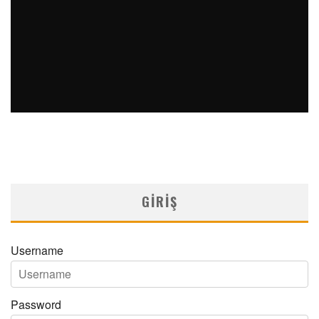
ÇÖLYAK HASTALIĞINA BAĞLI GELIŞEN BILATERAL OPTIK
ATROFI
MNDijital Medical Network
Arşiv Yazılar
12/01/2024
GIRIŞ
Username
Password