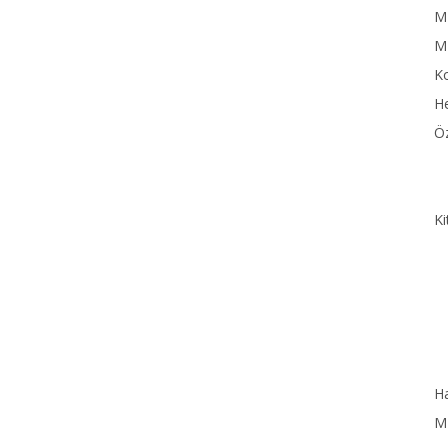
MN
M
Ko
He
Öz
Ki
Ha
MN