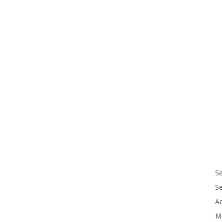
Se
S
Ac
M