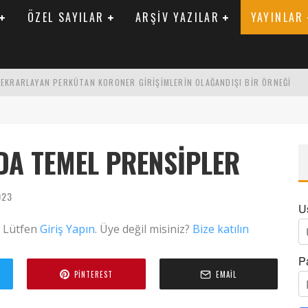
ÖZEL SAYILAR
ARŞIV YAZILAR
YAYINLAR
 TEKRARLAYAN PERKÜTAN KORONER GIRIŞIMLERIN OLAĞANDIŞI BIR ÖRNEĞI
LARAK TRIGLISERID/HDL ORANININ DEĞERLENDIRILMESI
ENIK KATSAYI ILE ARASINDAKI İLIŞKI
A TEMEL PRENSIPLER
023
U
. Lütfen
Giriş Yapın
. Üye değil misiniz?
Bize katılın
P
PINTEREST
EMAIL