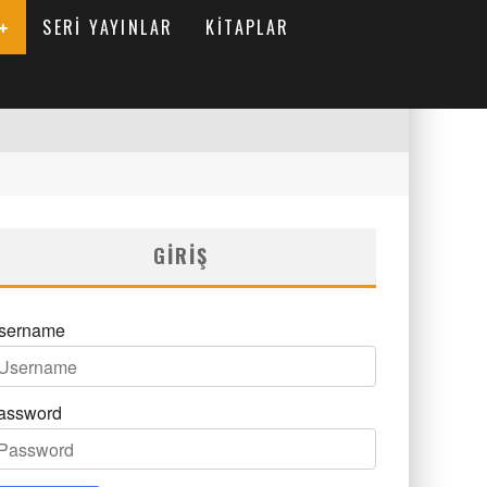
SERI YAYINLAR
KITAPLAR
GIRIŞ
sername
assword