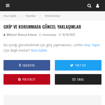
Ana Sayfa
Yayınlar
İmmünoloji
GRIP VE KORUNMADA GÜNCEL YAKLAŞIMLAR
MNDijital Medical Network
İmmünoloji
25/10/2023
Bu içeriği görüntülemek için giriş yapmalısınız. Lütfen
Giriş Yapın
.
Üye değil misiniz?
Bize katılın
FACEBOOK
TWITTER
PINTEREST
EMAIL