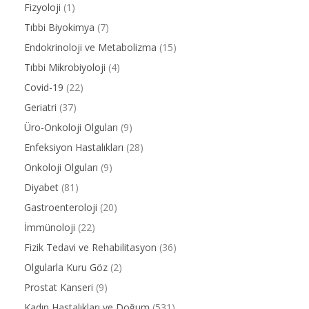
Fizyoloji
(1)
Tıbbi Biyokimya
(7)
Endokrinoloji ve Metabolizma
(15)
Tıbbi Mikrobiyoloji
(4)
Covid-19
(22)
Geriatri
(37)
Üro-Onkoloji Olguları
(9)
Enfeksiyon Hastalıkları
(28)
Onkoloji Olguları
(9)
Diyabet
(81)
Gastroenteroloji
(20)
İmmünoloji
(22)
Fizik Tedavi ve Rehabilitasyon
(36)
Olgularla Kuru Göz
(2)
Prostat Kanseri
(9)
Kadın Hastalıkları ve Doğum
(531)