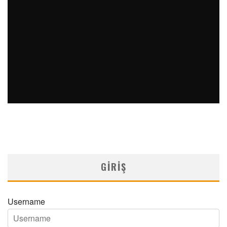
ALERJI MEVSIMINDE ASTIM: ATAKLARI VE YÖNETIMI
MNDijital Medical Network
Astım
15/05/2024
GIRIŞ
Username