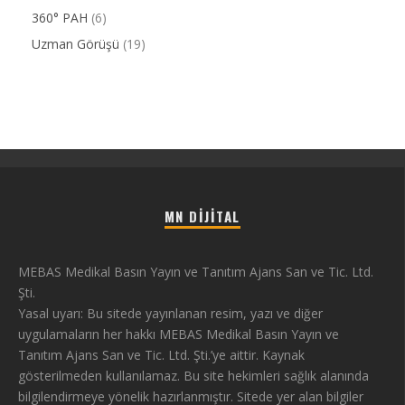
360° PAH
(6)
Uzman Görüşü
(19)
MN DIJITAL
MEBAS Medikal Basın Yayın ve Tanıtım Ajans San ve Tic. Ltd.
Şti.
Yasal uyarı: Bu sitede yayınlanan resim, yazı ve diğer
uygulamaların her hakkı MEBAS Medikal Basın Yayın ve
Tanıtım Ajans San ve Tic. Ltd. Şti.’ye aittir. Kaynak
gösterilmeden kullanılamaz. Bu site hekimleri sağlık alanında
bilgilendirmeye yönelik hazırlanmıştır. Sitede yer alan bilgiler