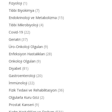
Fizyoloji
(1)
Tıbbi Biyokimya
(7)
Endokrinoloji ve Metabolizma
(15)
Tıbbi Mikrobiyoloji
(4)
Covid-19
(22)
Geriatri
(37)
Üro-Onkoloji Olguları
(9)
Enfeksiyon Hastalıkları
(28)
Onkoloji Olguları
(9)
Diyabet
(81)
Gastroenteroloji
(20)
İmmünoloji
(22)
Fizik Tedavi ve Rehabilitasyon
(36)
Olgularla Kuru Göz
(2)
Prostat Kanseri
(9)
Kadın Hastalıkları ve Doğum
(531)