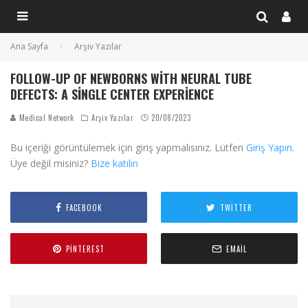
Ana Sayfa
Arşiv Yazılar
FOLLOW-UP OF NEWBORNS WITH NEURAL TUBE
DEFECTS: A SINGLE CENTER EXPERIENCE
Medical Network
Arşiv Yazılar
20/08/2023
Bu içeriği görüntülemek için giriş yapmalısınız. Lütfen
Giriş Yapın
.
Üye değil misiniz?
Bize katılın
FACEBOOK
TWITTER
PINTEREST
EMAIL