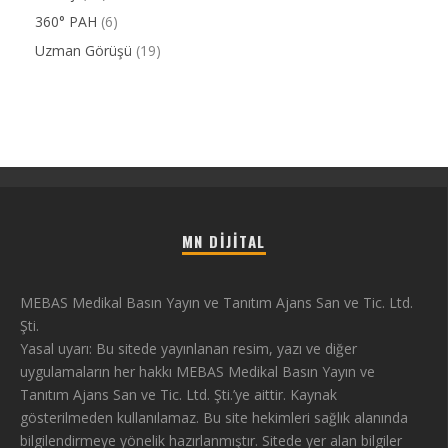
360° PAH
(6)
Uzman Görüşü
(19)
MN DIJITAL
MEBAS Medikal Basın Yayın ve Tanıtım Ajans San ve Tic. Ltd.
Şti.
Yasal uyarı: Bu sitede yayınlanan resim, yazı ve diğer
uygulamaların her hakkı MEBAS Medikal Basın Yayın ve
Tanıtım Ajans San ve Tic. Ltd. Şti.’ye aittir. Kaynak
gösterilmeden kullanılamaz. Bu site hekimleri sağlık alanında
bilgilendirmeye yönelik hazırlanmıştır. Sitede yer alan bilgiler