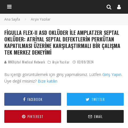
Ana Sayfa
Arşiv Yazılar
FIGULLA FLEX-II ASD OKLÜDER ILE AMPLATZER SEPTAL
OKLÜDER: ATRIYAL SEPTAL DEFEKTLERIN PERKÜTAN
KAPATILMASI ÜZERINE KARŞILAŞTIRMALI BIR ÇALIŞMA
TEK MERKEZ DENEYIMI
MNDijital Medical Network
Arşiv Yazılar
02/09/2024
Bu içeriği görüntülemek için giriş yapmalısınız. Lütfen
Giriş Yapın
.
Üye değil misiniz?
Bize katılın
FACEBOOK
TWITTER
PINTEREST
EMAIL