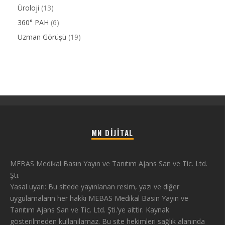
Üroloji
(13)
360° PAH
(6)
Uzman Görüşü
(19)
MN DIJITAL
MEBAS Medikal Basın Yayın ve Tanıtım Ajans San ve Tic. Ltd.
Şti.
Yasal uyarı: Bu sitede yayınlanan resim, yazı ve diğer
uygulamaların her hakkı MEBAS Medikal Basın Yayın ve
Tanıtım Ajans San ve Tic. Ltd. Şti.’ye aittir. Kaynak
gösterilmeden kullanılamaz. Bu site hekimleri sağlık alanında