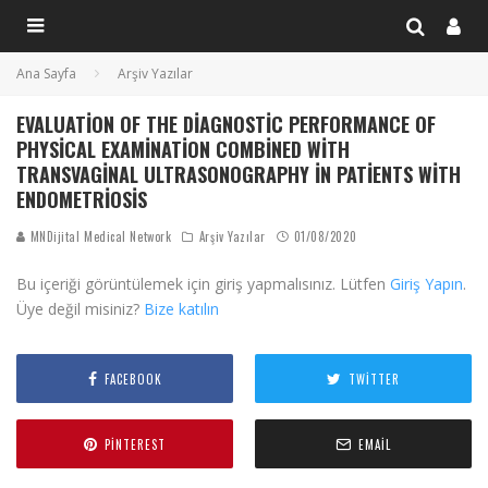
Ana Sayfa
Arşiv Yazılar
EVALUATION OF THE DIAGNOSTIC PERFORMANCE OF
PHYSICAL EXAMINATION COMBINED WITH
TRANSVAGINAL ULTRASONOGRAPHY IN PATIENTS WITH
ENDOMETRIOSIS
MNDijital Medical Network
Arşiv Yazılar
01/08/2020
Bu içeriği görüntülemek için giriş yapmalısınız. Lütfen
Giriş Yapın
.
Üye değil misiniz?
Bize katılın
FACEBOOK
TWITTER
PINTEREST
EMAIL