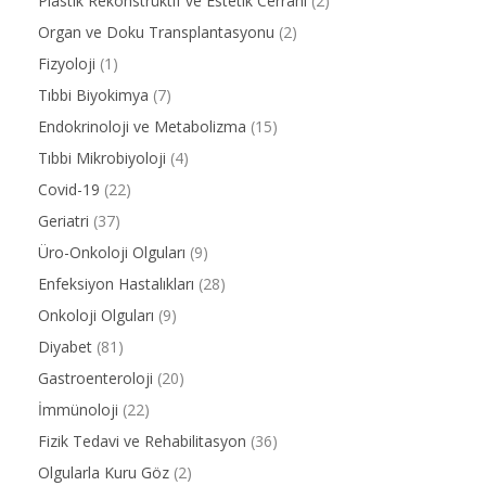
Plastik Rekonstrüktif ve Estetik Cerrahi
(2)
Organ ve Doku Transplantasyonu
(2)
Fizyoloji
(1)
Tıbbi Biyokimya
(7)
Endokrinoloji ve Metabolizma
(15)
Tıbbi Mikrobiyoloji
(4)
Covid-19
(22)
Geriatri
(37)
Üro-Onkoloji Olguları
(9)
Enfeksiyon Hastalıkları
(28)
Onkoloji Olguları
(9)
Diyabet
(81)
Gastroenteroloji
(20)
İmmünoloji
(22)
Fizik Tedavi ve Rehabilitasyon
(36)
Olgularla Kuru Göz
(2)