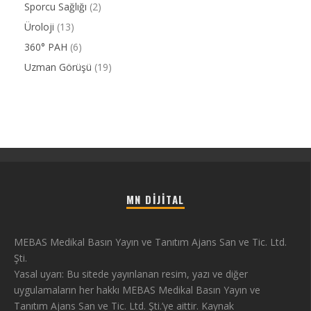
Sporcu Sağlığı
(2)
Üroloji
(13)
360° PAH
(6)
Uzman Görüşü
(19)
MN DIJITAL
MEBAS Medikal Basın Yayın ve Tanıtım Ajans San ve Tic. Ltd.
Şti.
Yasal uyarı: Bu sitede yayınlanan resim, yazı ve diğer
uygulamaların her hakkı MEBAS Medikal Basın Yayın ve
Tanıtım Ajans San ve Tic. Ltd. Şti.’ye aittir. Kaynak