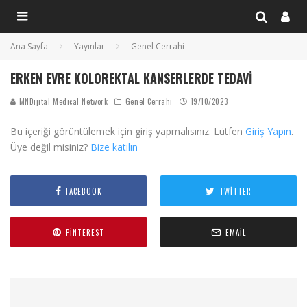
Ana Sayfa
Yayınlar
Genel Cerrahi
ERKEN EVRE KOLOREKTAL KANSERLERDE TEDAVI
MNDijital Medical Network
Genel Cerrahi
19/10/2023
Bu içeriği görüntülemek için giriş yapmalısınız. Lütfen
Giriş Yapın
.
Üye değil misiniz?
Bize katılın
FACEBOOK
TWITTER
PINTEREST
EMAIL