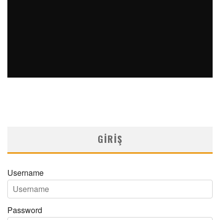
METASTATIK MEME KANSERINDE OFTALMOLOJIK TUTULUM:
KOROIDAL VE KRANIYAL SINIR METASTAZI ILE BAŞVURAN İKI
OLGU
Medical Network
Arşiv Yazılar
04/12/2025
GIRIŞ
Username
Password