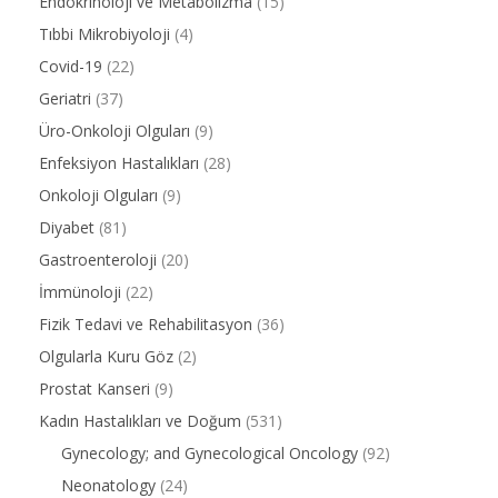
Endokrinoloji ve Metabolizma
(15)
Tıbbi Mikrobiyoloji
(4)
Covid-19
(22)
Geriatri
(37)
Üro-Onkoloji Olguları
(9)
Enfeksiyon Hastalıkları
(28)
Onkoloji Olguları
(9)
Diyabet
(81)
Gastroenteroloji
(20)
İmmünoloji
(22)
Fizik Tedavi ve Rehabilitasyon
(36)
Olgularla Kuru Göz
(2)
Prostat Kanseri
(9)
Kadın Hastalıkları ve Doğum
(531)
Gynecology; and Gynecological Oncology
(92)
Neonatology
(24)