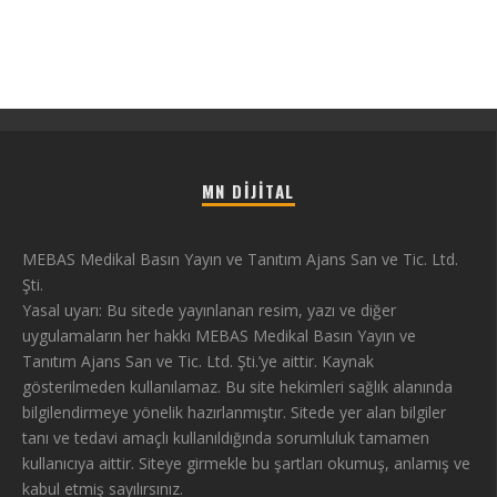
MN DIJITAL
MEBAS Medikal Basın Yayın ve Tanıtım Ajans San ve Tic. Ltd.
Şti.
Yasal uyarı: Bu sitede yayınlanan resim, yazı ve diğer
uygulamaların her hakkı MEBAS Medikal Basın Yayın ve
Tanıtım Ajans San ve Tic. Ltd. Şti.’ye aittir. Kaynak
gösterilmeden kullanılamaz. Bu site hekimleri sağlık alanında
bilgilendirmeye yönelik hazırlanmıştır. Sitede yer alan bilgiler
tanı ve tedavi amaçlı kullanıldığında sorumluluk tamamen
kullanıcıya aittir. Siteye girmekle bu şartları okumuş, anlamış ve
kabul etmiş sayılırsınız.