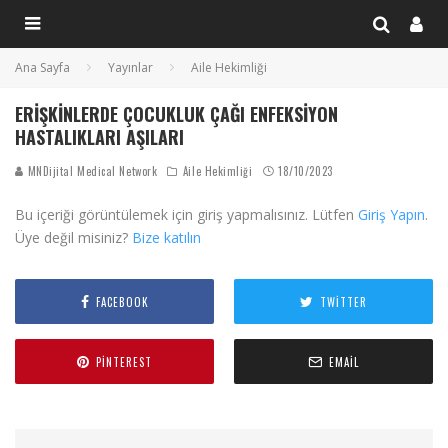
Ana Sayfa
Yayınlar
Aile Hekimliği
ERIŞKINLERDE ÇOCUKLUK ÇAĞI ENFEKSIYON
HASTALIKLARI AŞILARI
MNDijital Medical Network
Aile Hekimliği
18/10/2023
Bu içeriği görüntülemek için giriş yapmalısınız. Lütfen
Giriş Yapın
.
Üye değil misiniz?
Bize katılın
FACEBOOK
TWITTER
PINTEREST
EMAIL