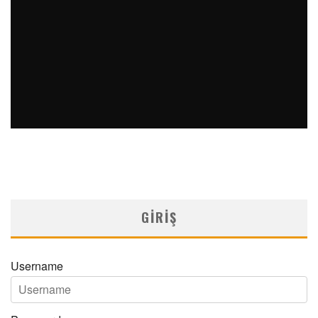
OBEZITE VE YÖNETIMINE BUGÜNDEN BAKIŞ
MNDijital Medical Network
Beslenme ve Diyetetik
14/05/2026
GIRIŞ
Username