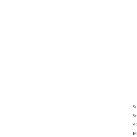
Se
S
Ac
M