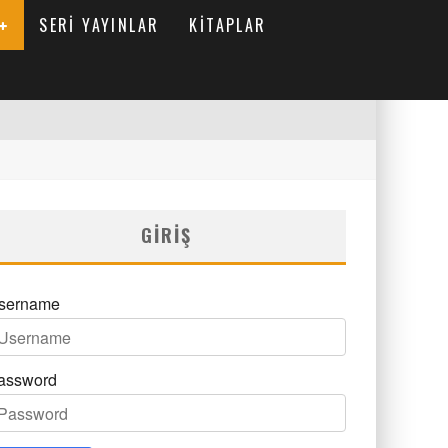
SERI YAYINLAR
KITAPLAR
GIRIŞ
sername
assword