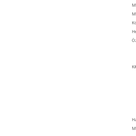
MN
M
Ko
He
Öz
Ki
Ha
MN