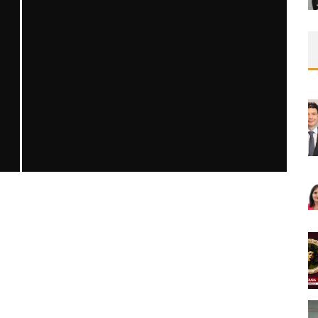
SAFEN VEN GREFT HASTALIĞI ILE İLIŞKILI
OLARAK TRIGLISERID/HDL ORANININ
DEĞERLENDIRILMESI
MNDijital Medical Network
MN Kardiyoloji
19/06/2026