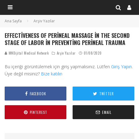
Ana Sayfa
Arşiv Yazılar
EFFECTIVENESS OF PERINEAL MASSAGE IN THE SECOND
STAGE OF LABOR IN PREVENTING PERINEAL TRAUMA
MNDijital Medical Network
Arşiv Yazılar
01/08/2020
Bu içeriği görüntülemek için giriş yapmalısınız. Lütfen
Giriş Yapın
.
Üye değil misiniz?
Bize katılın
FACEBOOK
TWITTER
PINTEREST
EMAIL