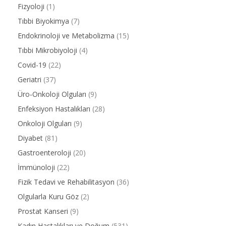
Fizyoloji
(1)
Tıbbi Biyokimya
(7)
Endokrinoloji ve Metabolizma
(15)
Tıbbi Mikrobiyoloji
(4)
Covid-19
(22)
Geriatri
(37)
Üro-Onkoloji Olguları
(9)
Enfeksiyon Hastalıkları
(28)
Onkoloji Olguları
(9)
Diyabet
(81)
Gastroenteroloji
(20)
İmmünoloji
(22)
Fizik Tedavi ve Rehabilitasyon
(36)
Olgularla Kuru Göz
(2)
Prostat Kanseri
(9)
Kadın Hastalıkları ve Doğum
(531)