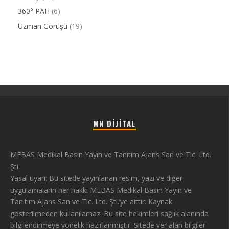
360° PAH
(6)
Uzman Görüşü
(19)
MN DIJITAL
MEBAS Medikal Basın Yayın ve Tanıtım Ajans San ve Tic. Ltd.
Şti.
Yasal uyarı: Bu sitede yayınlanan resim, yazı ve diğer
uygulamaların her hakkı MEBAS Medikal Basın Yayın ve
Tanıtım Ajans San ve Tic. Ltd. Şti.’ye aittir. Kaynak
gösterilmeden kullanılamaz. Bu site hekimleri sağlık alanında
bilgilendirmeye yönelik hazırlanmıştır. Sitede yer alan bilgiler