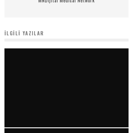
MNDijital Medical Network
İLGILI YAZILAR