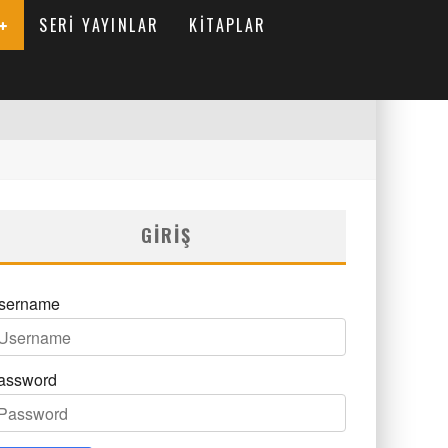
SERI YAYINLAR
KITAPLAR
GIRIŞ
sername
assword