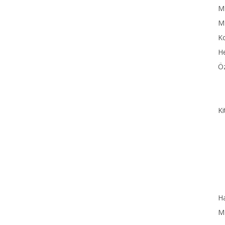
MN
M
Ko
He
Öz
Ki
Ha
MN