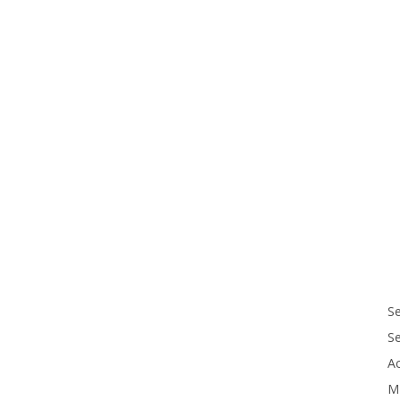
Se
S
Ac
M