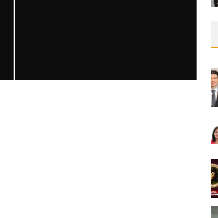
SAFEN VEN GREFT HASTALIĞI ILE İLIŞKILI
OLARAK TRIGLISERID/HDL ORANININ
DEĞERLENDIRILMESI
MNDijital Medical Network
MN Kardiyoloji
19/06/2026