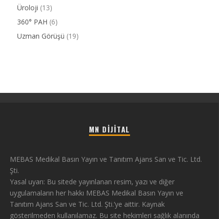
Üroloji
(13)
360° PAH
(6)
Uzman Görüşü
(19)
MN DIJITAL
MEBAS Medikal Basın Yayın ve Tanıtım Ajans San ve Tic. Ltd.
Şti.
Yasal uyarı: Bu sitede yayınlanan resim, yazı ve diğer
uygulamaların her hakkı MEBAS Medikal Basın Yayın ve
Tanıtım Ajans San ve Tic. Ltd. Şti.’ye aittir. Kaynak
gösterilmeden kullanılamaz. Bu site hekimleri sağlık alanında