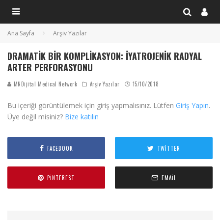
Ana Sayfa
Arşiv Yazılar
DRAMATIK BIR KOMPLIKASYON: İYATROJENIK RADYAL
ARTER PERFORASYONU
MNDijital Medical Network
Arşiv Yazılar
15/10/2018
Bu içeriği görüntülemek için giriş yapmalısınız. Lütfen
Giriş Yapın
.
Üye değil misiniz?
Bize katılın
FACEBOOK
TWITTER
PINTEREST
EMAIL