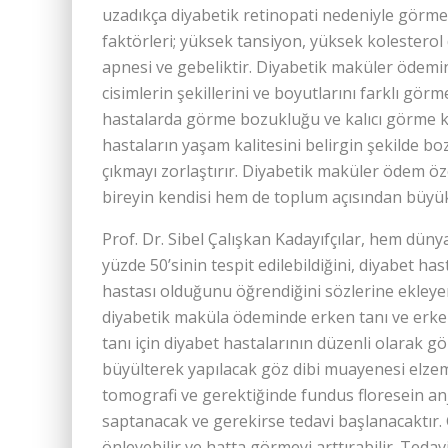
uzadıkça diyabetik retinopati nedeniyle görme k
faktörleri; yüksek tansiyon, yüksek kolesterol 
apnesi ve gebeliktir. Diyabetik maküler ödemin
cisimlerin şekillerini ve boyutlarını farklı görm
hastalarda görme bozukluğu ve kalıcı görme 
hastaların yaşam kalitesini belirgin şekilde b
çıkmayı zorlaştırır. Diyabetik maküler ödem ö
bireyin kendisi hem de toplum açısından büyük
Prof. Dr. Sibel Çalışkan Kadayıfçılar, hem dün
yüzde 50’sinin tespit edilebildiğini, diyabet h
hastası olduğunu öğrendiğini sözlerine ekleyer
diyabetik maküla ödeminde erken tanı ve erk
tanı için diyabet hastalarının düzenli olarak 
büyülterek yapılacak göz dibi muayenesi elzem
tomografi ve gerektiğinde fundus floresein anji
saptanacak ve gerekirse tedavi başlanacaktır
önleyebilir ve hatta görmeyi arttırabilir. Tedav