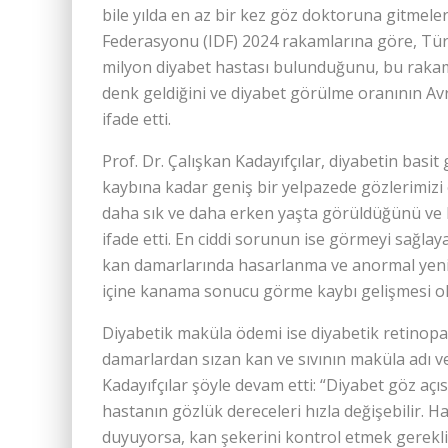
bile yılda en az bir kez göz doktoruna gitmele
Federasyonu (IDF) 2024 rakamlarına göre, Türki
milyon diyabet hastası bulunduğunu, bu rakam
denk geldiğini ve diyabet görülme oranının Av
ifade etti.
Prof. Dr. Çalışkan Kadayıfçılar, diyabetin basit
kaybına kadar geniş bir yelpazede gözlerimizi e
daha sık ve daha erken yaşta görüldüğünü ve b
ifade etti. En ciddi sorunun ise görmeyi sağlay
kan damarlarında hasarlanma ve anormal yeni
içine kanama sonucu görme kaybı gelişmesi o
Diyabetik maküla ödemi ise diyabetik retinopa
damarlardan sızan kan ve sıvının maküla adı v
Kadayıfçılar şöyle devam etti: “Diyabet göz açıs
hastanın gözlük dereceleri hızla değişebilir. H
duyuyorsa, kan şekerini kontrol etmek gereklid