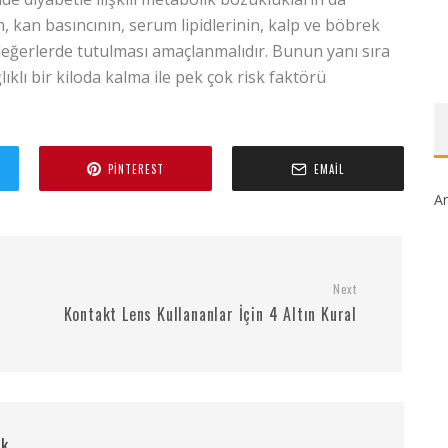
, kan basıncının, serum lipidlerinin, kalp ve böbrek
ğerlerde tutulması amaçlanmalıdır. Bunun yanı sıra
klı bir kiloda kalma ile pek çok risk faktörü
PINTEREST
EMAIL
Ar
Next
Kontakt Lens Kullananlar İçin 4 Altın Kural
rk