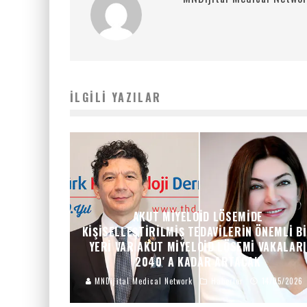
İLGILI YAZILAR
AKUT MIYELOID LÖSEMIDE
KIŞISELLEŞTIRILMIŞ TEDAVILERIN ÖNEMLI B
YERI VAR AKUT MIYELOID LÖSEMI VAKALARI
2040′ A KADAR ARTACAK
MNDijital Medical Network
Haberler
14/05/2026