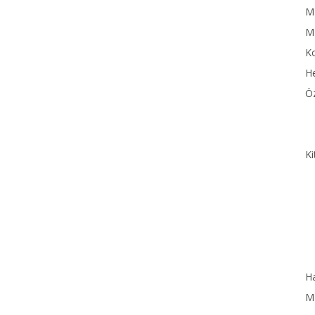
MN
M
Ko
He
Öz
Ki
Ha
MN