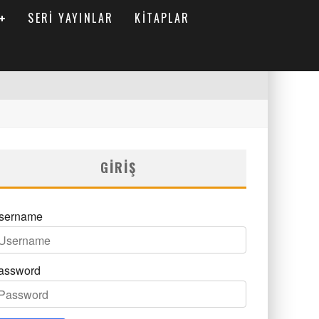
SERI YAYINLAR
KITAPLAR
GIRIŞ
sername
assword