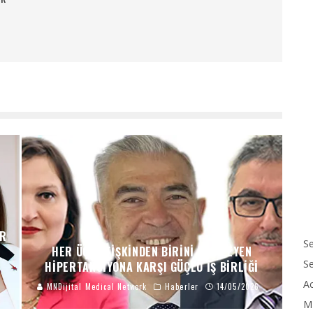
IR
Se
HER ÜÇ YETIŞKINDEN BIRINI ETKILEYEN
S
HIPERTANSIYONA KARŞI GÜÇLÜ İŞ BIRLIĞI
Ac
MNDijital Medical Network
Haberler
14/05/2026
M