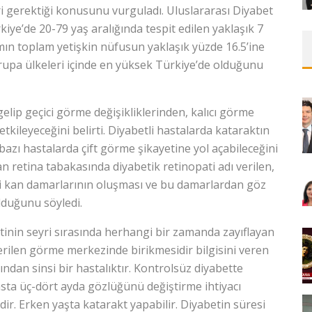
ri gerektiği konusunu vurguladı. Uluslararası Diyabet
ye’de 20-79 yaş aralığında tespit edilen yaklaşık 7
ın toplam yetişkin nüfusun yaklaşık yüzde 16.5’ine
rupa ülkeleri içinde en yüksek Türkiye’de olduğunu
 gelip geçici görme değişikliklerinden, kalıcı görme
tkileyeceğini belirti. Diyabetli hastalarda kataraktın
azı hastalarda çift görme şikayetine yol açabileceğini
an retina tabakasında diyabetik retinopati adı verilen,
 kan damarlarının oluşması ve bu damarlardan göz
lduğunu söyledi.
tinin seyri sırasında herhangi bir zamanda zayıflayan
erilen görme merkezinde birikmesidir bilgisini veren
ından sinsi bir hastalıktır. Kontrolsüz diyabette
asta üç-dört ayda gözlüğünü değiştirme ihtiyacı
ir. Erken yaşta katarakt yapabilir. Diyabetin süresi