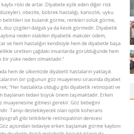
aybı riski de artar. Diyabete eşlik eden diğer risk
düzeyleri, obezite, böbrek hastalığı, kansızlık, uyku
 belirtileri ise bulanık görme, renkleri soluk görme,
e, düz çizgileri dalgalı ya da kesik görmedir. Diyabetik
kaybına neden olabilen diyabetik maküler ödem,
ozar ve hem hastalığın kendisiyle hem de diyabetle başa
zellikle üretken çağdaki insanlarda görüldüğünde hem
 bir yüke neden olmaktadır.”
yada hem de ülkemizde diyabetli hastaların yaklaşık
astalarının bir çoğunun göz muayenesi sırasında diyabet
ek; “Her hastalıkta olduğu gibi diyabetik retinopati ve
en başlanan tedavi büyük önem taşımaktadır. Erken
göz muayenesine gitmesi gerekir. Göz bebeğini
dir. Tanıyı destekleyecek olan optik koherans
yografi gibi tetkiklerle retinopatinin derecesi
. Göz açısından tedaviye erken başlamak görme kaybını
ide diyabetle ilişkili metabolik bozuklukların da