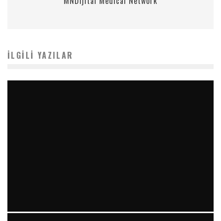
MNDijital Medical Network
İLGILI YAZILAR