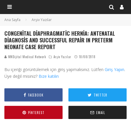
Ana Sayfa
Arşiv Yazılar
CONGENITAL DIAPHRAGMATIC HERNIA: ANTENATAL
DIAGNOSIS AND SUCCESSFUL REPAIR IN PRETERM
NEONATE CASE REPORT
MNDijital Medical Network
Arşiv Yazılar
10/08/2018
Bu içeriği görüntülemek için giriş yapmalısınız. Lütfen
Giriş Yapın
.
Üye değil misiniz?
Bize katılın
FACEBOOK
TWITTER
PINTEREST
EMAIL