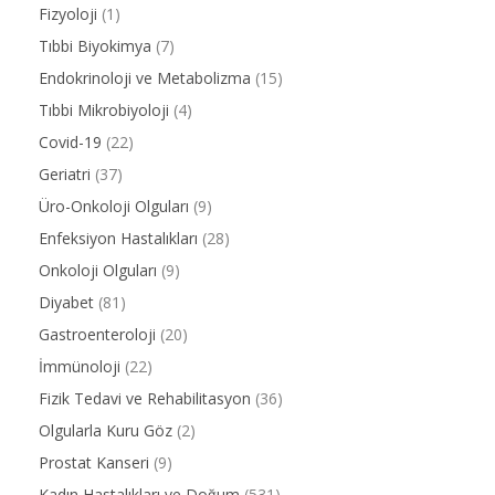
Fizyoloji
(1)
Tıbbi Biyokimya
(7)
Endokrinoloji ve Metabolizma
(15)
Tıbbi Mikrobiyoloji
(4)
Covid-19
(22)
Geriatri
(37)
Üro-Onkoloji Olguları
(9)
Enfeksiyon Hastalıkları
(28)
Onkoloji Olguları
(9)
Diyabet
(81)
Gastroenteroloji
(20)
İmmünoloji
(22)
Fizik Tedavi ve Rehabilitasyon
(36)
Olgularla Kuru Göz
(2)
Prostat Kanseri
(9)
Kadın Hastalıkları ve Doğum
(531)