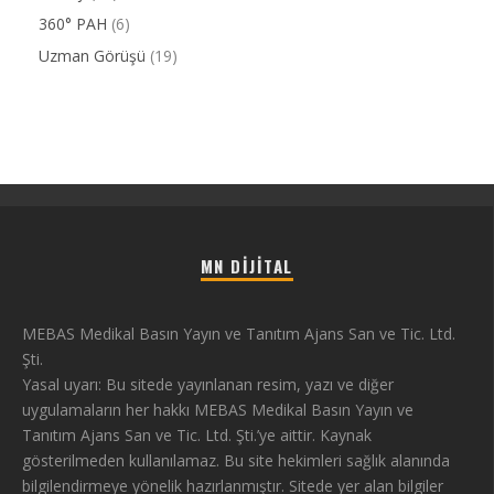
360° PAH
(6)
Uzman Görüşü
(19)
MN DIJITAL
MEBAS Medikal Basın Yayın ve Tanıtım Ajans San ve Tic. Ltd.
Şti.
Yasal uyarı: Bu sitede yayınlanan resim, yazı ve diğer
uygulamaların her hakkı MEBAS Medikal Basın Yayın ve
Tanıtım Ajans San ve Tic. Ltd. Şti.’ye aittir. Kaynak
gösterilmeden kullanılamaz. Bu site hekimleri sağlık alanında
bilgilendirmeye yönelik hazırlanmıştır. Sitede yer alan bilgiler