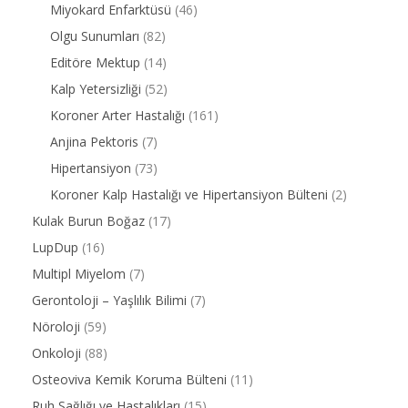
Miyokard Enfarktüsü
(46)
Olgu Sunumları
(82)
Editöre Mektup
(14)
Kalp Yetersizliği
(52)
Koroner Arter Hastalığı
(161)
Anjina Pektoris
(7)
Hipertansiyon
(73)
Koroner Kalp Hastalığı ve Hipertansiyon Bülteni
(2)
Kulak Burun Boğaz
(17)
LupDup
(16)
Multipl Miyelom
(7)
Gerontoloji – Yaşlılık Bilimi
(7)
Nöroloji
(59)
Onkoloji
(88)
Osteoviva Kemik Koruma Bülteni
(11)
Ruh Sağlığı ve Hastalıkları
(15)