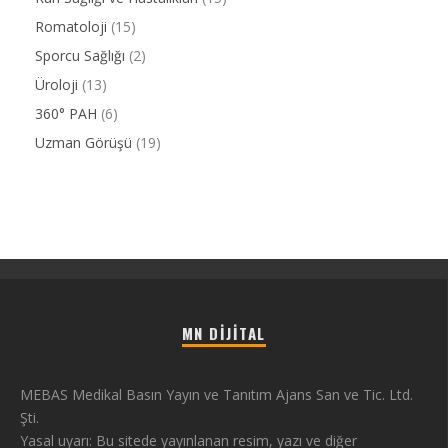
Romatoloji
(15)
Sporcu Sağlığı
(2)
Üroloji
(13)
360° PAH
(6)
Uzman Görüşü
(19)
MN DIJITAL
MEBAS Medikal Basın Yayın ve Tanıtım Ajans San ve Tic. Ltd.
Şti.
Yasal uyarı: Bu sitede yayınlanan resim, yazı ve diğer