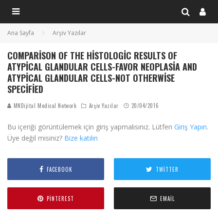
Ana Sayfa
Arşiv Yazılar
COMPARISON OF THE HISTOLOGIC RESULTS OF
ATYPICAL GLANDULAR CELLS-FAVOR NEOPLASIA AND
ATYPICAL GLANDULAR CELLS-NOT OTHERWISE
SPECIFIED
MNDijital Medical Network
Arşiv Yazılar
20/04/2016
Bu içeriği görüntülemek için giriş yapmalısınız. Lütfen
Giriş Yapın
.
Üye değil misiniz?
Bize katılın
FACEBOOK
TWITTER
PINTEREST
EMAIL