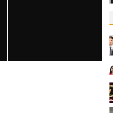
SAFEN VEN GREFT HASTALIĞI ILE İLIŞKILI
OLARAK TRIGLISERID/HDL ORANININ
DEĞERLENDIRILMESI
MNDijital Medical Network
MN Kardiyoloji
19/06/2026