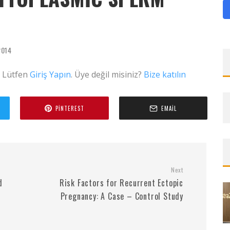
2014
. Lütfen
Giriş Yapın
. Üye değil misiniz?
Bize katılın
PINTEREST
EMAIL
Next
d
Risk Factors for Recurrent Ectopic
Pregnancy: A Case – Control Study