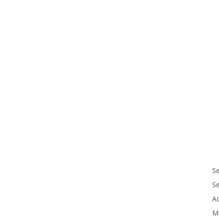
Se
S
Ac
M