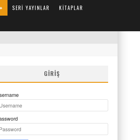
SERI YAYINLAR
KITAPLAR
GIRIŞ
sername
assword