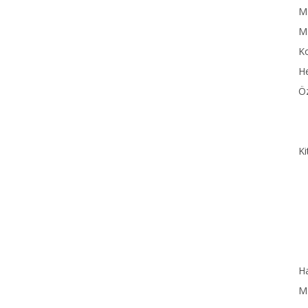
MN
M
Ko
He
Öz
Ki
Ha
MN