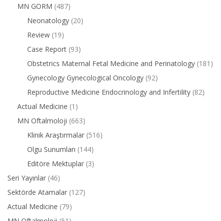
MN GORM
(487)
Neonatology
(20)
Review
(19)
Case Report
(93)
Obstetrics Maternal Fetal Medicine and Perinatology
(181)
Gynecology Gynecological Oncology
(92)
Reproductive Medicine Endocrinology and Infertility
(82)
Actual Medicine
(1)
MN Oftalmoloji
(663)
Klinik Araştırmalar
(516)
Olgu Sunumları
(144)
Editöre Mektuplar
(3)
Seri Yayınlar
(46)
Sektörde Atamalar
(127)
Actual Medicine
(79)
MN Oftalmoloji
(51)