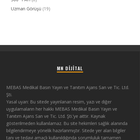
Uzman Görüşü
(19)
MN DIJITAL
MEBAS Medikal Basın Yayın ve Tanıtım Ajans San ve Tic. Ltd.
Şti.
Yasal uyarı: Bu sitede yayınlanan resim, yazı ve diğer
uygulamaların her hakkı MEBAS Medikal Basın Yayın ve
Tanıtım Ajans San ve Tic. Ltd. Şti.’ye aittir. Kaynak
gösterilmeden kullanılamaz. Bu site hekimleri sağlık alanında
bilgilendirmeye yönelik hazırlanmıştır. Sitede yer alan bilgiler
tanı ve tedavi amaçlı kullanıldığında sorumluluk tamamen