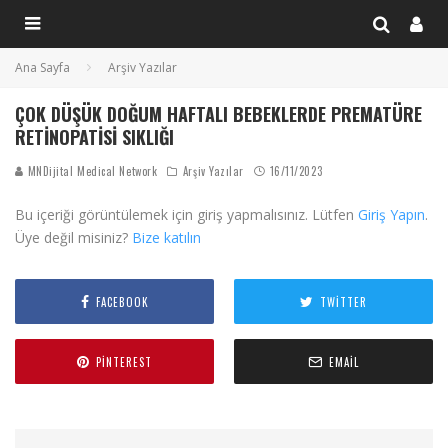
Ana Sayfa
Arşiv Yazılar
ÇOK DÜŞÜK DOĞUM HAFTALI BEBEKLERDE PREMATÜRE
RETINOPATISI SIKLIĞI
MNDijital Medical Network
Arşiv Yazılar
16/11/2023
Bu içeriği görüntülemek için giriş yapmalısınız. Lütfen
Giriş Yapın
.
Üye değil misiniz?
Bize katılın
FACEBOOK
TWITTER
PINTEREST
EMAIL