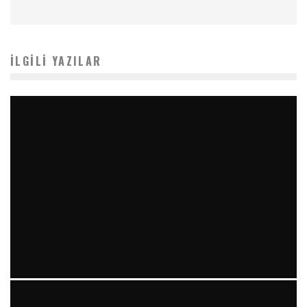
İLGILI YAZILAR
YIRMI İKI STENT VE “RAILROAD PATTERN”: TEKRARLAYAN