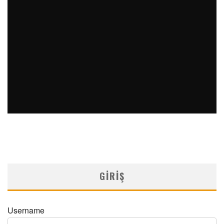
PERKÜTAN KORONER GIRIŞIMLERIN OLAĞANDIŞI BIR
ÖRNEĞI
MNDijital Medical Network
Arşiv Yazılar
19/06/2026
SAFEN VEN GREFT HASTALIĞI ILE İLIŞKILI OLARAK
TRIGLISERID/HDL ORANININ DEĞERLENDIRILMESI
MNDijital Medical Network
MN Kardiyoloji
19/06/2026
GIRIŞ
Username