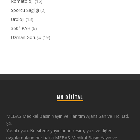
Romatoloji
(15)
Sporcu Sağlığı
(2)
Üroloji
(13)
360° PAH
(6)
Uzman Görüşü
(19)
MN DIJITAL
MEBAS Medikal Basın Yayın ve Tanıtım Ajans San ve Tic. Ltd.
Şti.
Yasal uyarı: Bu sitede yayınlanan resim, yazı ve diğer
uygulamaların her hakkı MEBAS Medikal Basın Yayın ve