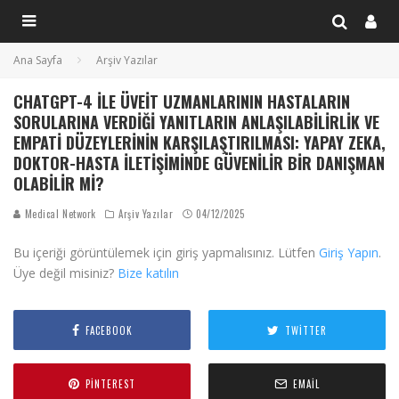
Ana Sayfa
Arşiv Yazılar
CHATGPT-4 ILE ÜVEIT UZMANLARININ HASTALARIN
SORULARINA VERDIĞI YANITLARIN ANLAŞILABILIRLIK VE
EMPATI DÜZEYLERININ KARŞILAŞTIRILMASI: YAPAY ZEKA,
DOKTOR-HASTA İLETIŞIMINDE GÜVENILIR BIR DANIŞMAN
OLABILIR MI?
Medical Network
Arşiv Yazılar
04/12/2025
Bu içeriği görüntülemek için giriş yapmalısınız. Lütfen
Giriş Yapın
.
Üye değil misiniz?
Bize katılın
FACEBOOK
TWITTER
PINTEREST
EMAIL