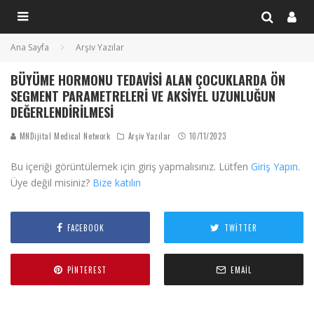
Ana Sayfa
Arşiv Yazılar
BÜYÜME HORMONU TEDAVISI ALAN ÇOCUKLARDA ÖN
SEGMENT PARAMETRELERI VE AKSIYEL UZUNLUĞUN
DEĞERLENDIRILMESI
MNDijital Medical Network
Arşiv Yazılar
10/11/2023
Bu içeriği görüntülemek için giriş yapmalısınız. Lütfen
Giriş Yapın
.
Üye değil misiniz?
Bize katılın
FACEBOOK
TWITTER
PINTEREST
EMAIL