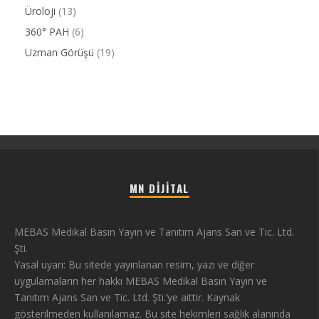
Üroloji
(13)
360° PAH
(6)
Uzman Görüşü
(19)
MN DIJITAL
MEBAS Medikal Basın Yayın ve Tanıtım Ajans San ve Tic. Ltd.
Şti.
Yasal uyarı: Bu sitede yayınlanan resim, yazı ve diğer
uygulamaların her hakkı MEBAS Medikal Basın Yayın ve
Tanıtım Ajans San ve Tic. Ltd. Şti.’ye aittir. Kaynak
gösterilmeden kullanılamaz. Bu site hekimleri sağlık alanında