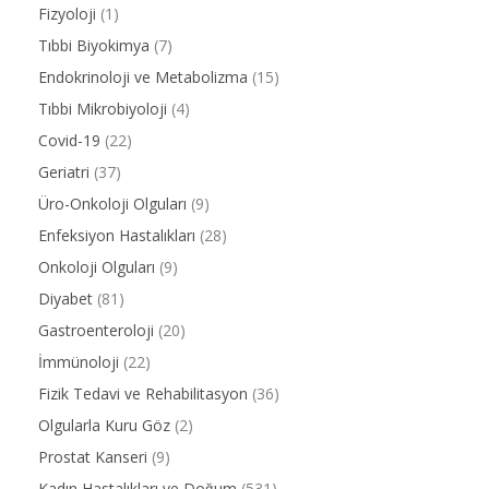
Fizyoloji
(1)
Tıbbi Biyokimya
(7)
Endokrinoloji ve Metabolizma
(15)
Tıbbi Mikrobiyoloji
(4)
Covid-19
(22)
Geriatri
(37)
Üro-Onkoloji Olguları
(9)
Enfeksiyon Hastalıkları
(28)
Onkoloji Olguları
(9)
Diyabet
(81)
Gastroenteroloji
(20)
İmmünoloji
(22)
Fizik Tedavi ve Rehabilitasyon
(36)
Olgularla Kuru Göz
(2)
Prostat Kanseri
(9)
Kadın Hastalıkları ve Doğum
(531)