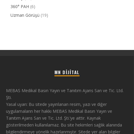
360° PAH
(6)
Uzman Görüşü
(19)
MN DIJITAL
MEBAS Medikal Basın Yayın ve Tanıtım Ajans San ve Tic. Ltd.
Şti.
Yasal uyarı: Bu sitede yayınlanan resim, yazı ve diğer
uygulamaların her hakkı MEBAS Medikal Basın Yayın ve
Tanıtım Ajans San ve Tic. Ltd. Şti.’ye aittir. Kaynak
gösterilmeden kullanılamaz. Bu site hekimleri sağlık alanında
bilgilendirmeye yönelik hazırlanmıştır. Sitede yer alan bilgiler