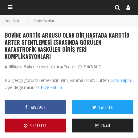
Ana Sayfa
Arşiv Yazılar
BOVINE AORTIK ARKUSU OLAN BIR HASTADA KAROTID
ARTER STENTLEMESI ESNASINDA GÖRÜLEN
KATASTROFIK VASKÜLER GIRIŞ YERI
KOMPLIKASYONLARI
MNDijital Medical Network
Arşiv Yazılar
20/07/2017
Bu içeriği görüntülemek için giriş yapmalısınız. Lütfen
Giriş Yapın
.
Üye değil misiniz?
Bize katılın
FACEBOOK
TWITTER
PINTEREST
EMAIL