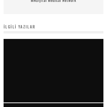
MNDijital Medical Network
İLGILI YAZILAR