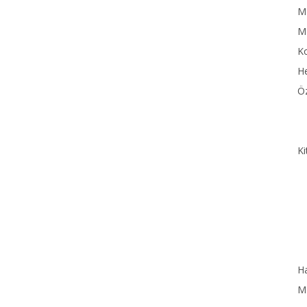
MN
M
Ko
He
Öz
Ki
Ha
MN