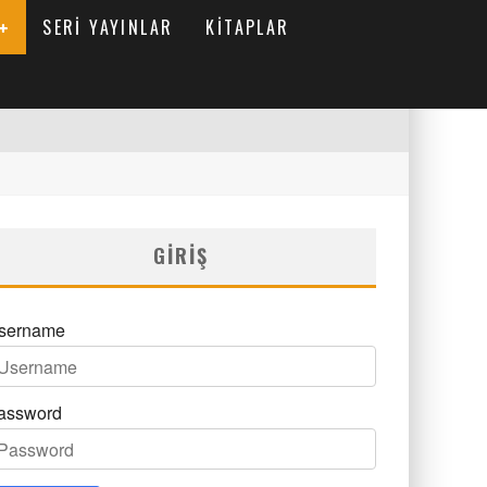
SERI YAYINLAR
KITAPLAR
GIRIŞ
sername
assword