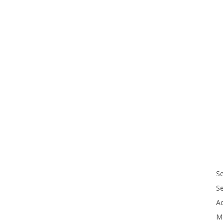
Se
S
Ac
M