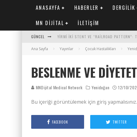
ANASAYFA
HABERLER
DERGILIK
MN DIJITAL
İLETIŞIM
GÜNCEL
YIRMI İKI STENT VE “RAILROAD PATTERN”:
Ana Sayfa
SAFEN VEN GREFT HASTALIĞI ILE İLIŞKILI O
Yayınlar
Çocuk Hastalıkları
Yeni
KORONER ARTER KALSIYUM SKORUNUN ATEROJ
BESLENME VE DIYETET
MN KARDIYOLOJI YIL 33 SAYI 2 2026
MNDijital Medical Network
Yenidoğan
12/10/20
Bu içeriği görüntülemek için giriş yapmalısınız
FACEBOOK
TWITTER