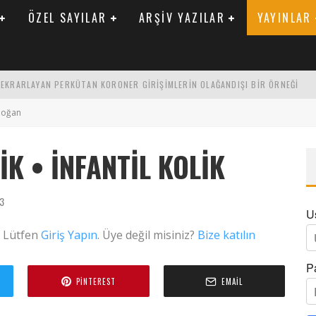
ÖZEL SAYILAR
ARŞIV YAZILAR
YAYINLAR
 TEKRARLAYAN PERKÜTAN KORONER GIRIŞIMLERIN OLAĞANDIŞI BIR ÖRNEĞI
LARAK TRIGLISERID/HDL ORANININ DEĞERLENDIRILMESI
doğan
ENIK KATSAYI ILE ARASINDAKI İLIŞKI
IK • İNFANTIL KOLIK
23
U
. Lütfen
Giriş Yapın
. Üye değil misiniz?
Bize katılın
P
PINTEREST
EMAIL