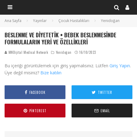
Ana Sayfa
Yayınlar
Çocuk Hastalıkları
Yenidoğan
BESLENME VE DIYETETIK • BEBEK BESLENMESINDE
FORMULALARIN YERI VE ÖZELLIKLERI
MNDijital Medical Network
Yenidoğan
16/10/2023
Bu içeriği görüntülemek için giriş yapmalısınız. Lütfen
Giriş Yapın
.
Üye değil misiniz?
Bize katılın
FACEBOOK
TWITTER
PINTEREST
EMAIL