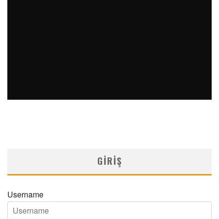
14/05/2026
PREMATÜRE RETINOPATISI POLIKLINIĞINE YÖNLENDIRILEN
MIYADINDA YENIDOĞANLARDA PREMATÜRE RETINOPATISI
DIŞI OKÜLER BULGULAR: GERIYE DÖNÜK BIR ANALIZ
Medical Network
Arşiv Yazılar
09/03/2026
GIRIŞ
Username