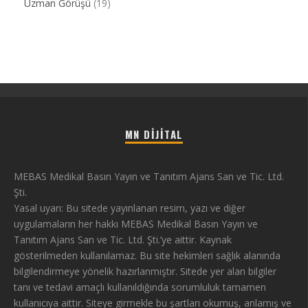
Uzman Görüşü
(19)
MN DIJITAL
MEBAS Medikal Basın Yayın ve Tanıtım Ajans San ve Tic. Ltd.
Şti.
Yasal uyarı: Bu sitede yayınlanan resim, yazı ve diğer
uygulamaların her hakkı MEBAS Medikal Basın Yayın ve
Tanıtım Ajans San ve Tic. Ltd. Şti.’ye aittir. Kaynak
gösterilmeden kullanılamaz. Bu site hekimleri sağlık alanında
bilgilendirmeye yönelik hazırlanmıştır. Sitede yer alan bilgiler
tanı ve tedavi amaçlı kullanıldığında sorumluluk tamamen
kullanıcıya aittir. Siteye girmekle bu şartları okumuş, anlamış ve