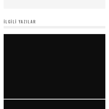
İLGILI YAZILAR
YIRMI İKI STENT VE “RAILROAD PATTERN”: TEKRARLAYAN