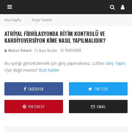
Ana Sayfa
Arşiv Yazılar
ATRIYAL FIBRILASYONDA RITIM KONTROLÜ VE
KARDIYOVERSIYON KIME NASIL YAPILMALIDIR?
Medical Network
Arşiv Yazılar
15/03/2024
Bu içeriği görüntülemek için giriş yapmalısınız. Lütfen
Giriş Yapın
.
Üye değil misiniz?
Bize katılın
FACEBOOK
TWITTER
PINTEREST
EMAIL