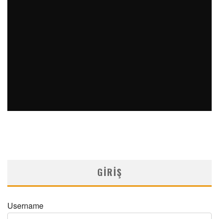
PERKÜTAN KORONER GIRIŞIMLERIN OLAĞANDIŞI BIR
ÖRNEĞI
MNDijital Medical Network
Arşiv Yazılar
19/06/2026
SAFEN VEN GREFT HASTALIĞI ILE İLIŞKILI OLARAK
TRIGLISERID/HDL ORANININ DEĞERLENDIRILMESI
MNDijital Medical Network
MN Kardiyoloji
19/06/2026
GIRIŞ
Username