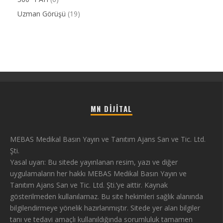
Uzman Görüşü
(19)
MN DIJITAL
MEBAS Medikal Basın Yayın ve Tanıtım Ajans San ve Tic. Ltd.
Şti.
Yasal uyarı: Bu sitede yayınlanan resim, yazı ve diğer
uygulamaların her hakkı MEBAS Medikal Basın Yayın ve
Tanıtım Ajans San ve Tic. Ltd. Şti.’ye aittir. Kaynak
gösterilmeden kullanılamaz. Bu site hekimleri sağlık alanında
bilgilendirmeye yönelik hazırlanmıştır. Sitede yer alan bilgiler
tanı ve tedavi amaçlı kullanıldığında sorumluluk tamamen