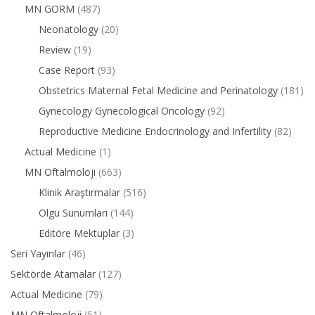
MN GORM
(487)
Neonatology
(20)
Review
(19)
Case Report
(93)
Obstetrics Maternal Fetal Medicine and Perinatology
(181)
Gynecology Gynecological Oncology
(92)
Reproductive Medicine Endocrinology and Infertility
(82)
Actual Medicine
(1)
MN Oftalmoloji
(663)
Klinik Araştırmalar
(516)
Olgu Sunumları
(144)
Editöre Mektuplar
(3)
Seri Yayınlar
(46)
Sektörde Atamalar
(127)
Actual Medicine
(79)
MN Oftalmoloji
(51)