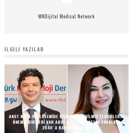
MNDijital Medical Network
İLGILI YAZILAR
AKUT MIYELOID LÖSEMIDE KIŞISELLEŞTIRILMIŞ TEDAVILERIN
ÖNEMLI BIR YERI VAR AKUT MIYELOID LÖSEMI VAKALARI
2040′ A KADAR ARTACAK