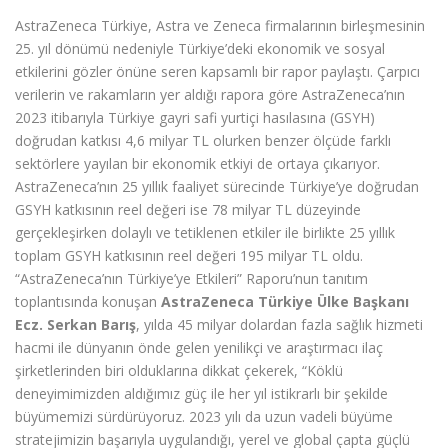
AstraZeneca Türkiye, Astra ve Zeneca firmalarının birleşmesinin
25. yıl dönümü nedeniyle Türkiye’deki ekonomik ve sosyal
etkilerini gözler önüne seren kapsamlı bir rapor paylaştı. Çarpıcı
verilerin ve rakamların yer aldığı rapora göre AstraZeneca’nın
2023 itibarıyla Türkiye gayri safi yurtiçi hasılasına (GSYH)
doğrudan katkısı 4,6 milyar TL olurken benzer ölçüde farklı
sektörlere yayılan bir ekonomik etkiyi de ortaya çıkarıyor.
AstraZeneca’nın 25 yıllık faaliyet sürecinde Türkiye’ye doğrudan
GSYH katkısının reel değeri ise 78 milyar TL düzeyinde
gerçekleşirken dolaylı ve tetiklenen etkiler ile birlikte 25 yıllık
toplam GSYH katkısının reel değeri 195 milyar TL oldu.
“AstraZeneca’nın Türkiye’ye Etkileri” Raporu’nun tanıtım
toplantısında konuşan
AstraZeneca Türkiye Ülke Başkanı
Ecz. Serkan Barış
, yılda 45 milyar dolardan fazla sağlık hizmeti
hacmi ile dünyanın önde gelen yenilikçi ve araştırmacı ilaç
şirketlerinden biri olduklarına dikkat çekerek, “Köklü
deneyimimizden aldığımız güç ile her yıl istikrarlı bir şekilde
büyümemizi sürdürüyoruz. 2023 yılı da uzun vadeli büyüme
stratejimizin başarıyla uygulandığı, yerel ve global çapta güçlü