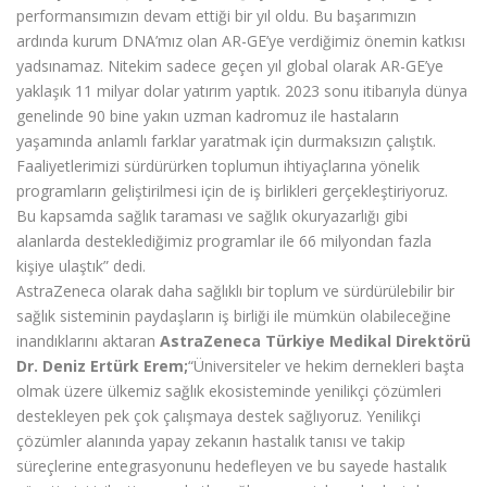
performansımızın devam ettiği bir yıl oldu. Bu başarımızın
ardında kurum DNA’mız olan AR-GE’ye verdiğimiz önemin katkısı
yadsınamaz. Nitekim sadece geçen yıl global olarak AR-GE’ye
yaklaşık 11 milyar dolar yatırım yaptık. 2023 sonu itibarıyla dünya
genelinde 90 bine yakın uzman kadromuz ile hastaların
yaşamında anlamlı farklar yaratmak için durmaksızın çalıştık.
Faaliyetlerimizi sürdürürken toplumun ihtiyaçlarına yönelik
programların geliştirilmesi için de iş birlikleri gerçekleştiriyoruz.
Bu kapsamda sağlık taraması ve sağlık okuryazarlığı gibi
alanlarda desteklediğimiz programlar ile 66 milyondan fazla
kişiye ulaştık” dedi.
AstraZeneca olarak daha sağlıklı bir toplum ve sürdürülebilir bir
sağlık sisteminin paydaşların iş birliği ile mümkün olabileceğine
inandıklarını aktaran
AstraZeneca Türkiye Medikal Direktörü
Dr. Deniz Ertürk Erem;
“Üniversiteler ve hekim dernekleri başta
olmak üzere ülkemiz sağlık ekosisteminde yenilikçi çözümleri
destekleyen pek çok çalışmaya destek sağlıyoruz. Yenilikçi
çözümler alanında yapay zekanın hastalık tanısı ve takip
süreçlerine entegrasyonunu hedefleyen ve bu sayede hastalık