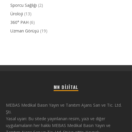
Sporcu Sağlığı
(2)
Üroloji
(13)
360° PAH
(6)
Uzman Görüşü
(19)
MN DIJITAL
MEBAS Medikal Basın Yayın ve Tanıtım Ajans San ve Tic. Ltd.
Şti.
Yasal uyarı: Bu sitede yayınlanan resim, yazı ve diğer
uygulamaların her hakkı MEBAS Medikal Basın Yayın ve