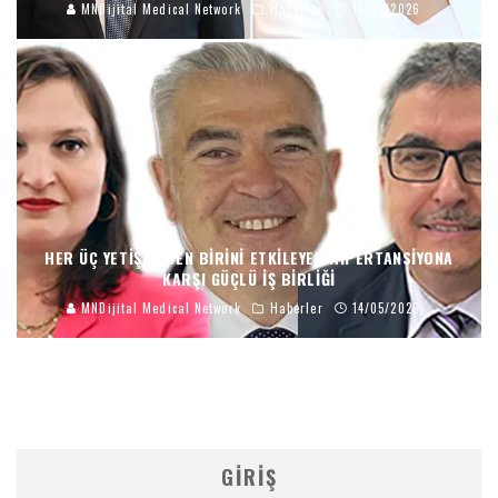
MNDijital Medical Network
Haberler
14/05/2026
HER ÜÇ YETIŞKINDEN BIRINI ETKILEYEN HIPERTANSIYONA
KARŞI GÜÇLÜ İŞ BIRLIĞI
MNDijital Medical Network
Haberler
14/05/2026
GIRIŞ