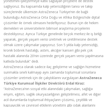
yönetimini iyileştirmeye katkı sağlayan projelere de destek
sağlıyoruz. Bu kapsamda kalp yetersizliğinin tanısı ve takip
süreçlerinde ülkemizin AstraZeneca Türkiye’nin de bağlı
bulunduğu AstraZeneca Orta Doğu ve Afrika Bölgesi’nde dijital
çözümler ile örnek olmasını hedefliyoruz. Bunun için de hekim
dernekleri ve üniversitelerin bilimsel araştırma projelerini
destekliyoruz. Ayrıca Türkiye genelinde birçok merkez ile iş birliği
yaparak, gerçek yaşam verisi üretmek ve üretilmesine destek
olmak üzere çalışmalar yapıyoruz. Son 5 yılda kalp yetersizliği,
kronik böbrek hastalığı, astım, akciğer kanseri gibi pek çok
hastalık alanında 20’nin üzerinde gerçek yaşam verisi yapılmasına
katkıda bulunduk” dedi.
AstraZeneca olarak sadece ilaç geliştirme ve sağlığın hizmetine
sunmakla sınırlı kalmayıp aynı zamanda toplumsal sorunlara
çözümler üretmek için de çalıştıklarını vurgulayan
AstraZeneca
Türkiye Kurumsal İlişkiler Direktörü Erdal Kiraz:
“AstraZeneca’nın sosyal etki alanındaki çalışmaları, sağlığa
erişim, eğitim, sağlık okuryazarlığının geliştirilmesi, afet ve diğer
acil durumlarda toplumsal ihtiyaçların çözümü, çeşitlilik ve
kapsayıcılık ve çevresel etkilerin yönetimi gibi odak alanlarını