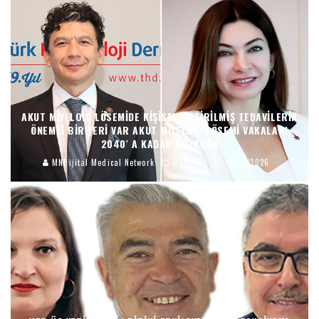
AKUT MIYELOID LÖSEMIDE KIŞISELLEŞTIRILMIŞ TEDAVILERIN
ÖNEMLI BIR YERI VAR AKUT MIYELOID LÖSEMI VAKALARI
2040′ A KADAR ARTACAK
MNDijital Medical Network
Haberler
14/05/2026