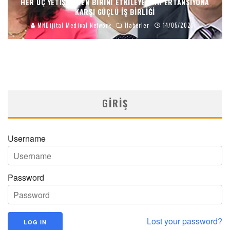
HER ÜÇ YETIŞKINDEN BIRINI ETKILEYEN HIPERTANSIYONA
KARŞI GÜÇLÜ İŞ BIRLIĞI
MNDijital Medical Network
Haberler
14/05/2026
GIRIŞ
Username
Password
Lost your password?