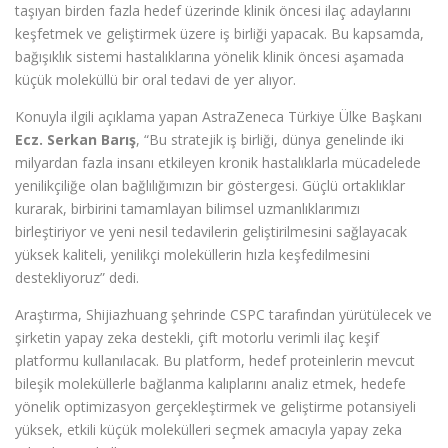
taşıyan birden fazla hedef üzerinde klinik öncesi ilaç adaylarını
keşfetmek ve geliştirmek üzere iş birliği yapacak. Bu kapsamda,
bağışıklık sistemi hastalıklarına yönelik klinik öncesi aşamada
küçük moleküllü bir oral tedavi de yer alıyor.
Konuyla ilgili açıklama yapan AstraZeneca Türkiye Ülke Başkanı
Ecz. Serkan Barış
, “Bu stratejik iş birliği, dünya genelinde iki
milyardan fazla insanı etkileyen kronik hastalıklarla mücadelede
yenilikçiliğe olan bağlılığımızın bir göstergesi. Güçlü ortaklıklar
kurarak, birbirini tamamlayan bilimsel uzmanlıklarımızı
birleştiriyor ve yeni nesil tedavilerin geliştirilmesini sağlayacak
yüksek kaliteli, yenilikçi moleküllerin hızla keşfedilmesini
destekliyoruz” dedi.
Araştırma, Shijiazhuang şehrinde CSPC tarafından yürütülecek ve
şirketin yapay zeka destekli, çift motorlu verimli ilaç keşif
platformu kullanılacak. Bu platform, hedef proteinlerin mevcut
bileşik moleküllerle bağlanma kalıplarını analiz etmek, hedefe
yönelik optimizasyon gerçekleştirmek ve geliştirme potansiyeli
yüksek, etkili küçük molekülleri seçmek amacıyla yapay zeka