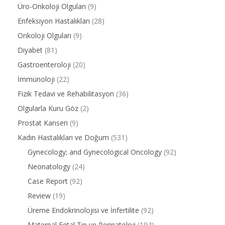
Üro-Onkoloji Olguları
(9)
Enfeksiyon Hastalıkları
(28)
Onkoloji Olguları
(9)
Diyabet
(81)
Gastroenteroloji
(20)
İmmünoloji
(22)
Fizik Tedavi ve Rehabilitasyon
(36)
Olgularla Kuru Göz
(2)
Prostat Kanseri
(9)
Kadın Hastalıkları ve Doğum
(531)
Gynecology; and Gynecological Oncology
(92)
Neonatology
(24)
Case Report
(92)
Review
(19)
Üreme Endokrinolojisi ve İnfertilite
(92)
Maternal Fetal Tıp ve Perinatoloji
(194)