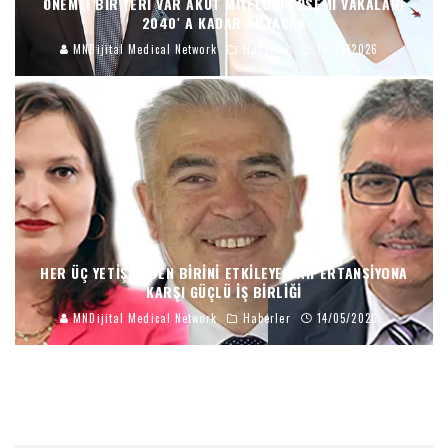
ÖNEMLI BIR YERI VAR AKUT MIYELOID LÖSEMI VAKALARI
2040′ A KADAR ARTACAK
MNDijital Medical Network
Haberler
14/05/2026
HER ÜÇ YETIŞKINDEN BIRINI ETKILEYEN HIPERTANSIYONA
KARŞI GÜÇLÜ İŞ BIRLIĞI
MNDijital Medical Network
Haberler
14/05/2026