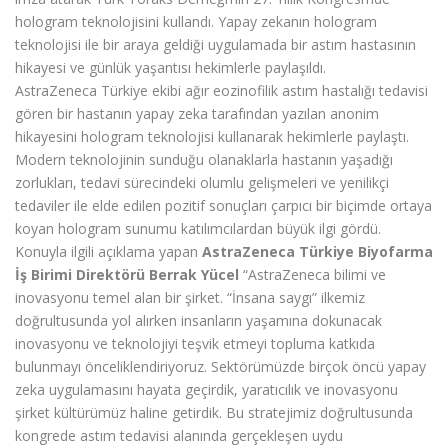
hologram teknolojisini kullandı. Yapay zekanın hologram
teknolojisi ile bir araya geldiği uygulamada bir astım hastasının
hikayesi ve günlük yaşantısı hekimlerle paylaşıldı.
AstraZeneca Türkiye ekibi ağır eozinofilik astım hastalığı tedavisi
gören bir hastanın yapay zeka tarafından yazılan anonim
hikayesini hologram teknolojisi kullanarak hekimlerle paylaştı.
Modern teknolojinin sunduğu olanaklarla hastanın yaşadığı
zorlukları, tedavi sürecindeki olumlu gelişmeleri ve yenilikçi
tedaviler ile elde edilen pozitif sonuçları çarpıcı bir biçimde ortaya
koyan hologram sunumu katılımcılardan büyük ilgi gördü.
Konuyla ilgili açıklama yapan
AstraZeneca Türkiye Biyofarma
İş Birimi Direktörü Berrak Yücel
“AstraZeneca bilimi ve
inovasyonu temel alan bir şirket. “İnsana saygı” ilkemiz
doğrultusunda yol alırken insanların yaşamına dokunacak
inovasyonu ve teknolojiyi teşvik etmeyi topluma katkıda
bulunmayı önceliklendiriyoruz. Sektörümüzde birçok öncü yapay
zeka uygulamasını hayata geçirdik, yaratıcılık ve inovasyonu
şirket kültürümüz haline getirdik. Bu stratejimiz doğrultusunda
kongrede astım tedavisi alanında gerçekleşen uydu