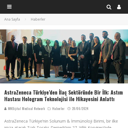
Ana Sayfa
Haberler
AstraZeneca Türkiye’den İlaç Sektöründe Bir İlk: Astım
Hastası Hologram Teknolojisi ile Hikayesini Anlattı
MNDijital Medical Network
Haberler
28/06/2024
AstraZeneca Türkiye’nin Solunum & İmmünoloji Birimi, bir ilke
imza atarak Türk Toraks Derneği’nin 27. Yıllık Kongresi’nde