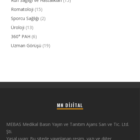
Ruh Sağlığı ve Hastalıkları
(15)
Romatoloji
(15)
Sporcu Sağlığı
(2)
Üroloji
(13)
360° PAH
(6)
Uzman Görüşü
(19)
MN DIJITAL
MEBAS Medikal Basın Yayın ve Tanıtım Ajans San ve Tic. Ltd.
Şti.
Yasal uyarı: Bu sitede yayınlanan resim, yazı ve diğer