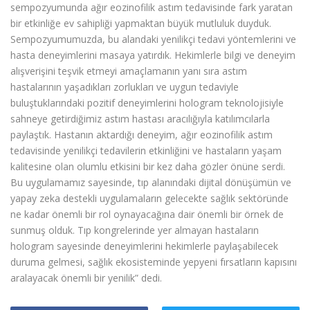
sempozyumunda ağır eozinofilik astım tedavisinde fark yaratan
bir etkinliğe ev sahipliği yapmaktan büyük mutluluk duyduk.
Sempozyumumuzda, bu alandaki yenilikçi tedavi yöntemlerini ve
hasta deneyimlerini masaya yatırdık. Hekimlerle bilgi ve deneyim
alışverişini teşvik etmeyi amaçlamanın yanı sıra astım
hastalarının yaşadıkları zorlukları ve uygun tedaviyle
buluştuklarındaki pozitif deneyimlerini hologram teknolojisiyle
sahneye getirdiğimiz astım hastası aracılığıyla katılımcılarla
paylaştık. Hastanın aktardığı deneyim, ağır eozinofilik astım
tedavisinde yenilikçi tedavilerin etkinliğini ve hastaların yaşam
kalitesine olan olumlu etkisini bir kez daha gözler önüne serdi.
Bu uygulamamız sayesinde, tıp alanındaki dijital dönüşümün ve
yapay zeka destekli uygulamaların gelecekte sağlık sektöründe
ne kadar önemli bir rol oynayacağına dair önemli bir örnek de
sunmuş olduk. Tıp kongrelerinde yer almayan hastaların
hologram sayesinde deneyimlerini hekimlerle paylaşabilecek
duruma gelmesi, sağlık ekosisteminde yepyeni fırsatların kapısını
aralayacak önemli bir yenilik” dedi.