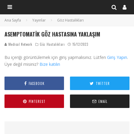
Ana Sayfa
Yayınlar
Göz Hastalıkları
ASEMPTOMATIK GÖZ HASTASINA YAKLAŞIM
Medical Network
Göz Hastalıkları
15/12/2023
Bu içeriği görüntülemek için giriş yapmalısınız. Lütfen
Giriş Yapın
.
Üye değil misiniz?
Bize katılın
FACEBOOK
TWITTER
PINTEREST
EMAIL