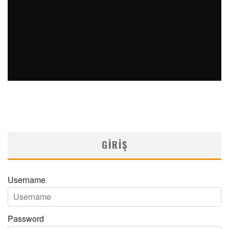
ÇOKLU ŞALAZYONLAR ILE MAPLE ŞURUBU İDRAR
HASTALIĞININ NADIR BIRLIKTELIĞI: OLGU SUNUMU
MNDijital Medical Network
Arşiv Yazılar
05/06/2026
GIRIŞ
Username
Password