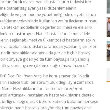
dan farklı olarak nadir hastalıkların tedavisi için
­mesine olanak sağlayan yasal düzenlemelerin
eliğinde ve geri ödeme yönetmeliğinde de yetim ilaca
alıkların tedavisinde kullanılan yetim ilaçların ruhsat,
 ve efektif modellerin değerlendirilmesi ve ele alın­
dımları oluşturuyor. Nadir hastalıklar ile mücadele
lerin sağlanabilmesi ve ülkemizdeki hastaların etkin
sivil toplum kuruluşları tarafından yapılan iş birlikleri
nadir hastalıklar alanında da geride hiçbir hastayı
i bir dünyaya giden yolda tüm paydaşlarla yapıcı iş
 katkıyı sunmaya ve çözüm ortağı olmaya hazırız.”
­rü Doç. Dr. İhsan Ateş ise konuşmasında, “Nadir
rın sadece tıbbi bir sorumluluk değil aynı zamanda
 Nadir Hasta­lık­ların tanı ve tedavi süreçlerini
erini arttırmak, hastalar ve hasta yakınlarına destek
ş birliği örneği olarak bizlere katkıda bulunan herkese
k süreçte nadir hastalıklara yönelik tüm paydaşların