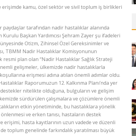
 erişimde kamu, özel sektör ve sivil toplum iş birlikleri
aydaşlar tara­­fından nadir hastalıklar alanında
im Kurulu Başkan Yardımcısı Şehram Zayer şu ifadeleri
ü bünyesinde Otizm, Zihinsel Özel Gereksinimler ve
ması, TBMM Nadir Hastalıklar Komisyonunun
k resmi plan olan “Nadir Hastalıklar Sağlık Stra­teji
nemli gelişmeler, ülkemizde nadir hastalıklarla
şul­la­rına erişmesi adına atılan önem­li adımlar oldu.
Hastalıklar Raporu­muzun 12. Kalkınma Planı’n­da yer
 destekler nitelikte olduğuna, bulguların ve gelişim
 ülkemizde sürdürülen çalışmalara ve çözümlere önemli
alıkların etkin yönetiminde, bu hastalıklara yönelik
n önlenmesi ve erken tanısı, hastaların destek
re erişimi, hasta kayıtlarının uzun vadede ve düzen­li
m de toplum genelinde farkındalık yaratılması büyük