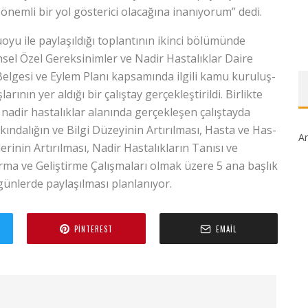
önemli bir yol gösterici olacağına inanıyorum” dedi.
yu ile paylaşıldığı toplantının ikinci bölümünde
sel Özel Gereksinimler ve Na­dir Hasta­lıklar Daire
eji Belge­si ve Eylem Planı kapsamında ilgili kamu kuru­luş­
şlarının yer aldığı bir çalıştay gerçekleştirildi. Birlikte
 nadir hastalıklar alanında gerçekleşen çalıştayda
ın­da­lığın ve Bilgi Dü­ze­yinin Artırıl­ması, Hasta ve Has­
Ar
inin Ar­tı­­rılması, Nadir Hastalıkların Ta­nı­sı ve
rma ve Geliştirme Çalışmaları olmak üzere 5 ana başlık
 günlerde paylaşılması planlanıyor.
PINTEREST
EMAIL