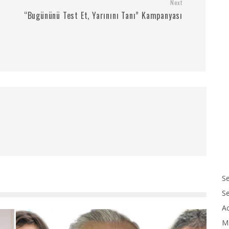
Next
0
“Bugününü Test Et, Yarınını Tanı” Kampanyası
Se
S
Ac
M