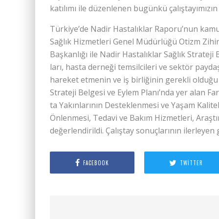
katılımı ile düzenlenen bugünkü çalıştayımızın 
Türkiye’de Nadir Hastalıklar Ra­poru’nun kamuo
Sağlık Hizmetleri Genel Mü­dürlüğü Otizm Zihin­
Baş­kan­­lığı ile Nadir Hastalıklar Sağlık Stra­­t
ları, hasta derneği tem­­sil­ci­leri ve sektör payda
hareket etmenin ve iş birliğinin gerekli olduğu
Stra­teji Bel­gesi ve Eylem Planı’nda yer alan Fark
ta Yakın­larının Destek­len­me­si ve Yaşam Kaliteler
Önlenmesi, Tedavi ve Ba­kım Hizmetleri, Araştı
değerlendirildi. Çalıştay sonuçlarının ilerleyen
FACEBOOK
TWITTER