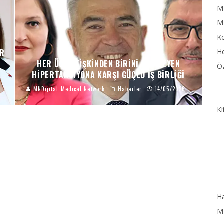
MN
M
Ko
IR
He
HER ÜÇ YETIŞKINDEN BIRINI ETKILEYEN
Öz
HIPERTANSIYONA KARŞI GÜÇLÜ İŞ BIRLIĞI
MNDijital Medical Network
Haberler
14/05/2026
Ki
Ha
MN