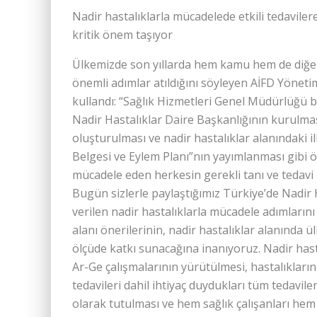
Nadir hastalıklarla mücadelede etkili tedavilere
kritik önem taşıyor
Ülkemizde son yıllarda hem kamu hem de diğer p
önemli adımlar atıldığını söyleyen AİFD Yönet
kullandı: “Sağ­lık Hizmetleri Genel Mü­dür­­lüğ
Nadir Hastalıklar Daire Başkan­lığının kurul
oluşturulması ve nadir hastalıklar alanındaki il
Belgesi ve Eylem Planı”nın yayımlanması gibi ö
mücadele eden herkesin gerekli tanı ve tedavi ko
Bugün sizlerle paylaştığımız Türkiye’de Nadir 
verilen nadir hastalıklarla mücadele adımlarını
alanı önerilerinin, nadir hastalıklar alanında
ölçüde katkı sunacağına inanıyoruz. Nadir hast
Ar-Ge çalışmalarının yürütülmesi, hastalıkları
tedavileri dahil ihtiyaç duydukları tüm tedavile
olarak tutulması ve hem sağlık çalışanları he