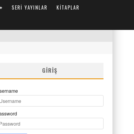
SERI YAYINLAR
KITAPLAR
GIRIŞ
sername
assword