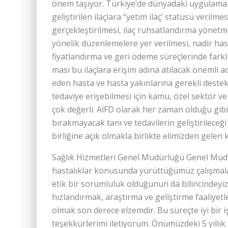
önem taşıyor. Türkiye’de dünyadaki uygulamalar
geliştirilen ilaçlara “yetim ilaç’ statüsü veril
gerçekleştirilmesi, ilaç ruhsatlandırma yönetm
yönelik düzenlemelere yer verilmesi, nadir hast
fiyatlandırma ve geri ödeme süreçlerinde farklı
ması bu ilaç­lara erişim adına atılacak önemli a
eden hasta ve hasta yakınlarına gerekli destek
teda­viye erişebilmesi için kamu, özel sektör ve 
çok değerli. AİFD olarak her zaman olduğu gibi 
bırakmayacak tanı ve tedavilerin geliştirileceğ
birliğine açık olmakla birlikte elimizden gelen
Sağlık Hizmetleri Genel Müdürlüğü Genel Mü­dü
hastalıklar konusunda yürüttüğümüz çalışmala
etik bir sorumluluk oldu­­ğunun da bilincindeyiz.
hızlandırmak, araş­tırma ve geliştirme faaliyetl
olmak son derece elzemdir. Bu süreçte iyi bir i
teşekkürlerimi iletiyorum. Önü­müz­deki 5 yıllı