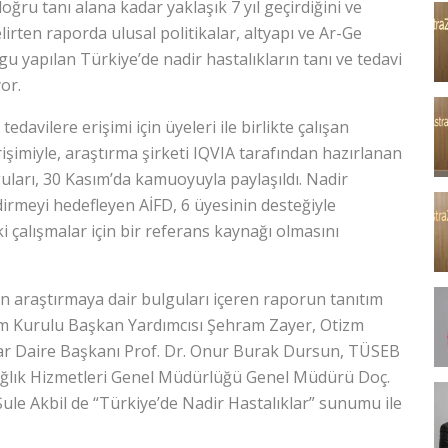
oğru tanı alana kadar yaklaşık 7 yıl geçirdiğini ve
rten raporda ulusal politikalar, altyapı ve Ar-Ge
gu yapılan Türkiye’de nadir hastalıkların tanı ve tedavi
or.
 tedavilere erişimi için üyeleri ile birlikte çalışan
irişimiyle, araştırma şirketi IQVIA tarafından hazırlanan
ları, 30 Kasım’da kamuoyuyla pay­laşıldı. Nadir
ndirmeyi hedefleyen AİFD, 6 üyesinin des­teğiyle
i çalışmalar için bir referans kaynağı olmasını
an araştırmaya dair bulguları içeren raporun tanıtım
im Ku­rulu Başkan Yardımcısı Şehram Zayer, Otizm
klar Daire Başkanı Prof. Dr. Onur Burak Dursun, TÜSEB
Sağlık Hizmetleri Genel Müdürlüğü Genel Mü­dürü Doç.
 Şule Akbil de “Türkiye’de Nadir Hastalıklar” sunumu ile