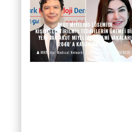
AKUT MIYELOID LÖSEMIDE
KIŞISELLEŞTIRILMIŞ TEDAVILERIN ÖNEMLI B
YERI VAR AKUT MIYELOID LÖSEMI VAKALARI
2040′ A KADAR ARTACAK
MNDijital Medical Network
Haberler
14/05/2026