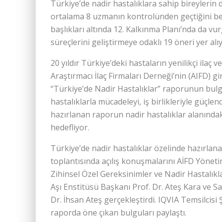
Türkiye’de nadir hastalıklara sahip bireylerin d
ortalama 8 uzmanın kontrolünden geçtiğini beli
başlıkları altında 12. Kalkınma Planı’nda da vur
süreçlerini geliştirmeye odaklı 19 öneri yer alıy
20 yıldır Türkiye’deki hastaların yenilikçi ilaç ve
Araştırmacı İlaç Firmaları Der­neği’nin (AIFD) g
“Türkiye’de Nadir Hastalıklar” raporunun bulgu
hastalıklarla mücadeleyi, iş birlikleriyle güçle
hazırlanan raporun nadir hastalıklar alanındak
hedefliyor.
Türkiye’de nadir hastalıklar özelinde hazırlan
toplantısında açılış konuşmalarını AİFD Yönet
Zihinsel Özel Gereksinimler ve Nadir Hasta­lı
Aşı Enstitüsü Başkanı Prof. Dr. Ateş Kara ve 
Dr. İhsan Ateş gerçekleştirdi. IQVIA Temsilcisi
raporda öne çıkan bulguları paylaştı.