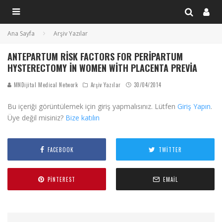
Ana Sayfa
Arşiv Yazılar
ANTEPARTUM RISK FACTORS FOR PERIPARTUM
HYSTERECTOMY IN WOMEN WITH PLACENTA PREVIA
MNDijital Medical Network
Arşiv Yazılar
30/04/2014
Bu içeriği görüntülemek için giriş yapmalısınız. Lütfen
Giriş Yapın
.
Üye değil misiniz?
Bize katılın
FACEBOOK
TWITTER
PINTEREST
EMAIL