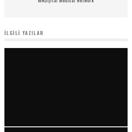
MNDijital Medical Network
İLGILI YAZILAR