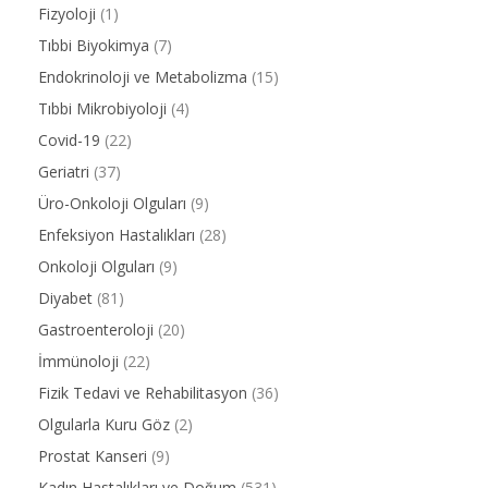
Fizyoloji
(1)
Tıbbi Biyokimya
(7)
Endokrinoloji ve Metabolizma
(15)
Tıbbi Mikrobiyoloji
(4)
Covid-19
(22)
Geriatri
(37)
Üro-Onkoloji Olguları
(9)
Enfeksiyon Hastalıkları
(28)
Onkoloji Olguları
(9)
Diyabet
(81)
Gastroenteroloji
(20)
İmmünoloji
(22)
Fizik Tedavi ve Rehabilitasyon
(36)
Olgularla Kuru Göz
(2)
Prostat Kanseri
(9)
Kadın Hastalıkları ve Doğum
(531)