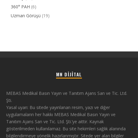
360° PAH
(6)
Uzman Görüşü
(19)
MN DIJITAL
MEBAS Medikal Basın Yayın ve Tanıtım Ajans San ve Tic. Ltd.
Şti.
Yasal uyarı: Bu sitede yayınlanan resim, yazı ve diğer
uygulamaların her hakkı MEBAS Medikal Basın Yayın ve
Tanıtım Ajans San ve Tic. Ltd. Şti.’ye aittir. Kaynak
gösterilmeden kullanılamaz. Bu site hekimleri sağlık alanında
bilgilendirmeye yönelik hazırlanmıştır. Sitede yer alan bilgiler