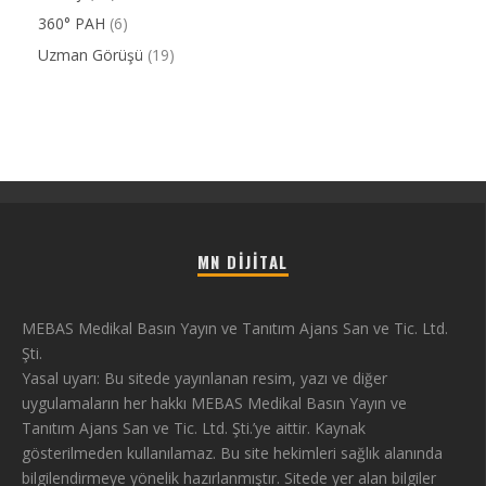
360° PAH
(6)
Uzman Görüşü
(19)
MN DIJITAL
MEBAS Medikal Basın Yayın ve Tanıtım Ajans San ve Tic. Ltd.
Şti.
Yasal uyarı: Bu sitede yayınlanan resim, yazı ve diğer
uygulamaların her hakkı MEBAS Medikal Basın Yayın ve
Tanıtım Ajans San ve Tic. Ltd. Şti.’ye aittir. Kaynak
gösterilmeden kullanılamaz. Bu site hekimleri sağlık alanında
bilgilendirmeye yönelik hazırlanmıştır. Sitede yer alan bilgiler