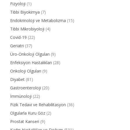
Fizyoloji
(1)
Tıbbi Biyokimya
(7)
Endokrinoloji ve Metabolizma
(15)
Tıbbi Mikrobiyoloji
(4)
Covid-19
(22)
Geriatri
(37)
Üro-Onkoloji Olguları
(9)
Enfeksiyon Hastalıkları
(28)
Onkoloji Olguları
(9)
Diyabet
(81)
Gastroenteroloji
(20)
İmmünoloji
(22)
Fizik Tedavi ve Rehabilitasyon
(36)
Olgularla Kuru Göz
(2)
Prostat Kanseri
(9)
Kadın Hastalıkları ve Doğum
(531)