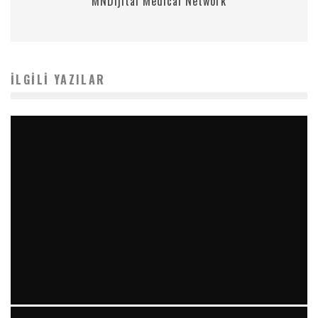
MNDijital Medical Network
İLGILI YAZILAR