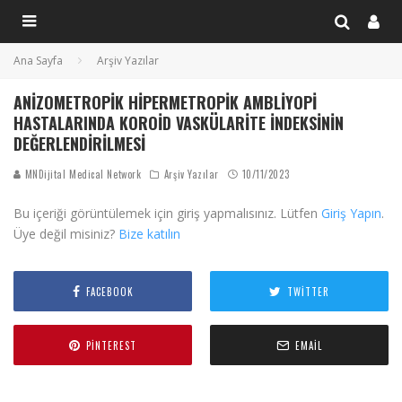
Ana Sayfa
Arşiv Yazılar
ANIZOMETROPIK HIPERMETROPIK AMBLIYOPI
HASTALARINDA KOROID VASKÜLARITE İNDEKSININ
DEĞERLENDIRILMESI
MNDijital Medical Network
Arşiv Yazılar
10/11/2023
Bu içeriği görüntülemek için giriş yapmalısınız. Lütfen
Giriş Yapın
.
Üye değil misiniz?
Bize katılın
FACEBOOK
TWITTER
PINTEREST
EMAIL