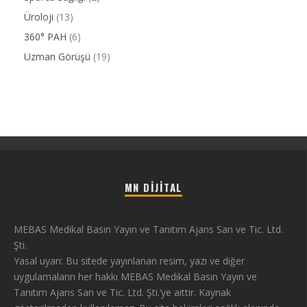
Üroloji
(13)
360° PAH
(6)
Uzman Görüşü
(19)
MN DIJITAL
MEBAS Medikal Basın Yayın ve Tanıtım Ajans San ve Tic. Ltd.
Şti.
Yasal uyarı: Bu sitede yayınlanan resim, yazı ve diğer
uygulamaların her hakkı MEBAS Medikal Basın Yayın ve
Tanıtım Ajans San ve Tic. Ltd. Şti.’ye aittir. Kaynak