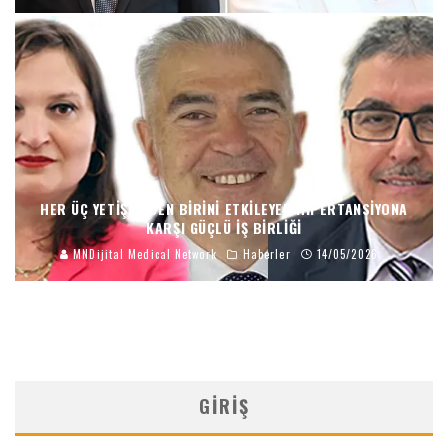
HER ÜÇ YETIŞKINDEN BIRINI ETKILEYEN HIPERTANSIYONA
KARŞI GÜÇLÜ İŞ BIRLIĞI
MNDijital Medical Network
Haberler
14/05/2026
GIRIŞ