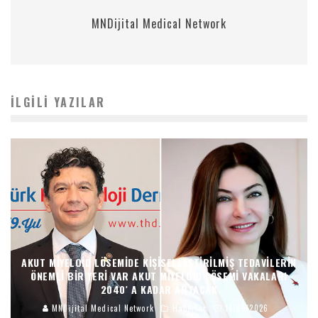
MNDijital Medical Network
İLGILI YAZILAR
AKUT MIYELOID LÖSEMIDE KIŞISELLEŞTIRILMIŞ TEDAVILERIN
ÖNEMLI BIR YERI VAR AKUT MIYELOID LÖSEMI VAKALARI
2040′ A KADAR ARTACAK
MNDijital Medical Network
Haberler
14/05/2026