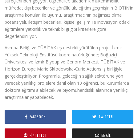
süreçlerinden geçiyor. Öğrenciler; akademik mükemmellik,
müfredat dışı beceriler ve gönüllülük, eğitim geçmişinin BIOTIN’in
araştırma konuları ile uyumu, araştırmacının bağımsız olma
potansiyeli, iletişim becerileri, kişisel gelişim ile inovasyon odaklı
eğitimlere yatkınlık ve teknik bilgi gibi kriterlere göre
değerlendiriliyor.
Avrupa Birliği ve TÜBİTAK eş destekli yürütülen proje, İzmir
Yüksek Teknoloji Enstitüsü koordinatörlüğünde; Boğaziçi
Üniversitesi ve İzmir Biyotıp ve Genom Merkezi, TÜBİTAK ve
Horizon Europe Marie Skłodowska-Curie Actions iş birliğiyle
gerçekleştiriliyor. Programla, geleceğin sağlık sektörüne yön
verecek yenilikçi projelere dahil olan 10 öğrenci, bu kurumlarda
doktora eğitimi alabilecek ve biyomühendislik alanında yenilikçi
araştırmalar yapabilecek.
FACEBOOK
TWITTER
PINTEREST
EMAIL