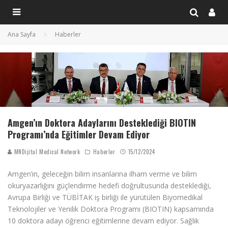
Ana Sayfa
Haberler
Amgen’ın Doktora Adaylarını Desteklediği BIOTIN
Programı’nda Eğitimler Devam Ediyor
MNDijital Medical Network
Haberler
15/12/2024
Amgen’ın, geleceğin bilim insanlarına ilham verme ve bilim
okuryazarlığını güçlendirme hedefi doğrultusunda desteklediği,
Avrupa Birliği ve TÜBİTAK iş birliği ile yürütülen Biyomedikal
Teknolojiler ve Yenilik Doktora Programı (BIOTIN) kapsamında
10 doktora adayı öğrenci eğitimlerine devam ediyor. Sağlık