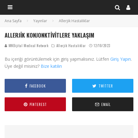
Ana Sayfa
Yayınlar
Allerjik Hastalıklar
ALLERJIK KONJONKTIVITLERE YAKLAŞIM
MNDijital Medical Network
Allerjik Hastalıklar
12/10/2023
Bu içeriği görüntülemek için giriş yapmalısınız. Lütfen
Giriş Yapın
.
Üye değil misiniz?
Bize katılın
FACEBOOK
TWITTER
PINTEREST
EMAIL