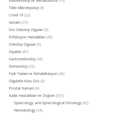
Endokrinoloji ve Metabolizma
(15)
Tıbbi Mikrobiyoloji
(4)
Covid-19
(22)
Geriatri
(37)
Üro-Onkoloji Olguları
(9)
Enfeksiyon Hastalıkları
(28)
Onkoloji Olguları
(9)
Diyabet
(81)
Gastroenteroloji
(20)
İmmünoloji
(22)
Fizik Tedavi ve Rehabilitasyon
(36)
Olgularla Kuru Göz
(2)
Prostat Kanseri
(9)
Kadın Hastalıkları ve Doğum
(531)
Gynecology; and Gynecological Oncology
(92)
Neonatology
(24)