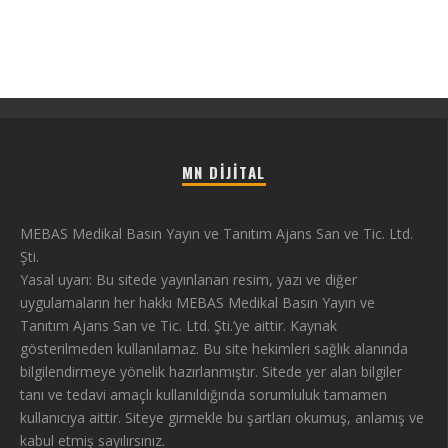
MN DIJITAL
MEBAS Medikal Basın Yayın ve Tanıtım Ajans San ve Tic. Ltd.
Şti.
Yasal uyarı: Bu sitede yayınlanan resim, yazı ve diğer
uygulamaların her hakkı MEBAS Medikal Basın Yayın ve
Tanıtım Ajans San ve Tic. Ltd. Şti.’ye aittir. Kaynak
gösterilmeden kullanılamaz. Bu site hekimleri sağlık alanında
bilgilendirmeye yönelik hazırlanmıştır. Sitede yer alan bilgiler
tanı ve tedavi amaçlı kullanıldığında sorumluluk tamamen
kullanıcıya aittir. Siteye girmekle bu şartları okumuş, anlamış ve
kabul etmiş sayılırsınız.