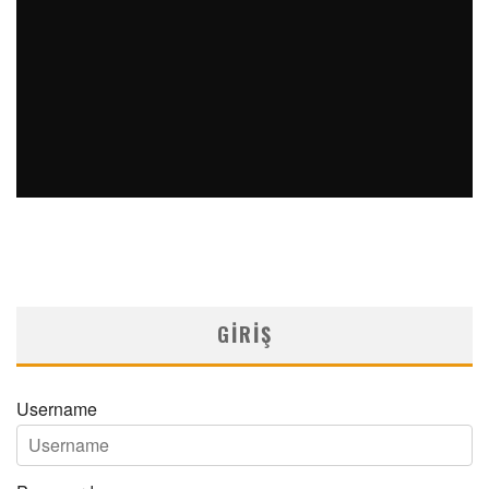
ÇOKLU ŞALAZYONLAR ILE MAPLE ŞURUBU İDRAR
HASTALIĞININ NADIR BIRLIKTELIĞI: OLGU SUNUMU
MNDijital Medical Network
Arşiv Yazılar
05/06/2026
GIRIŞ
Username