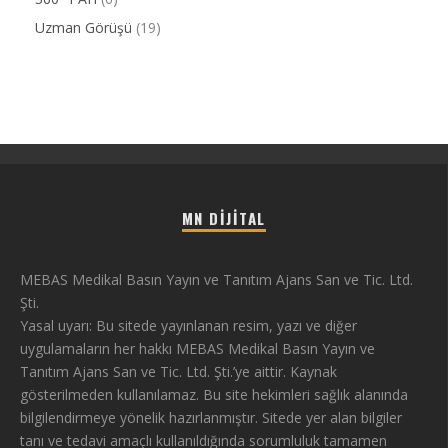
Uzman Görüşü
(19)
MN DIJITAL
MEBAS Medikal Basın Yayın ve Tanıtım Ajans San ve Tic. Ltd.
Şti.
Yasal uyarı: Bu sitede yayınlanan resim, yazı ve diğer
uygulamaların her hakkı MEBAS Medikal Basın Yayın ve
Tanıtım Ajans San ve Tic. Ltd. Şti.’ye aittir. Kaynak
gösterilmeden kullanılamaz. Bu site hekimleri sağlık alanında
bilgilendirmeye yönelik hazırlanmıştır. Sitede yer alan bilgiler
tanı ve tedavi amaçlı kullanıldığında sorumluluk tamamen