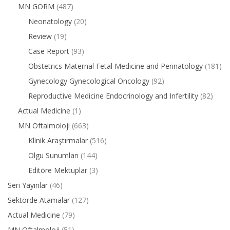
MN GORM
(487)
Neonatology
(20)
Review
(19)
Case Report
(93)
Obstetrics Maternal Fetal Medicine and Perinatology
(181)
Gynecology Gynecological Oncology
(92)
Reproductive Medicine Endocrinology and Infertility
(82)
Actual Medicine
(1)
MN Oftalmoloji
(663)
Klinik Araştırmalar
(516)
Olgu Sunumları
(144)
Editöre Mektuplar
(3)
Seri Yayınlar
(46)
Sektörde Atamalar
(127)
Actual Medicine
(79)
MN Oftalmoloji
(51)