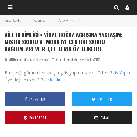
Ana Sayfa
Yayınlar
Aile Hekimliği
AILE HEKIMLIĞI • VIRAL BOĞAZ AĞRISINA YAKLAŞIM:
MISTIK SKORU VE MODIFIYE CENTOR SKORU
DAĞILIMLARI VE REÇETELERIN ÖZELLIKLERI
MNDijital Medical Network
Aile Hekimliği
13/10/2023
Bu içeriği görüntülemek için giriş yapmalısınız. Lütfen
Giriş Yapın
.
Üye değil misiniz?
Bize katılın
FACEBOOK
TWITTER
PINTEREST
EMAIL