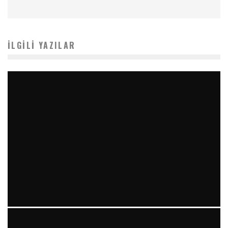
İLGILI YAZILAR
TÜTÜN KULLANIMI ÜZERINE: GÜNCEL BIR DERLEME