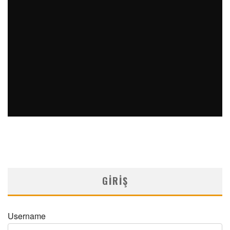
MNDijital Medical Network
Aile Hekimliği
26/09/2025
D VITAMINI 10 SORU 10 CEVAP
Medical Network
Seri Yayınlar
28/08/2025
GIRIŞ
Username