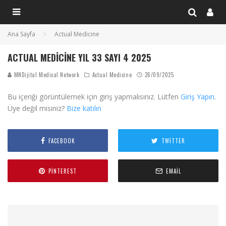
Ana Sayfa
Actual Medicine
ACTUAL MEDICINE YIL 33 SAYI 4 2025
MNDijital Medical Network
Actual Medicine
26/09/2025
Bu içeriği görüntülemek için giriş yapmalısınız. Lütfen
Giriş Yapın
.
Üye değil misiniz?
Bize katılın
FACEBOOK
TWITTER
PINTEREST
EMAIL