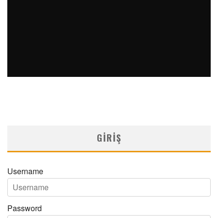
ACTUAL MEDICINE YIL 34 SAYI 1 2026
MNDijital Medical Network
Actual Medicine
10/03/2026
GIRIŞ
Username
Password