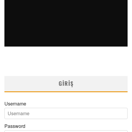
ACTUAL MEDICINE YIL 34 SAYI 1 2026
MNDijital Medical Network
Actual Medicine
10/03/2026
GIRIŞ
Username
Password