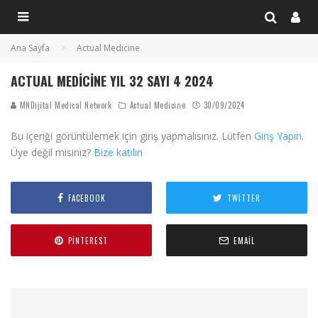
Ana Sayfa
Actual Medicine
ACTUAL MEDICINE YIL 32 SAYI 4 2024
MNDijital Medical Network
Actual Medicine
30/09/2024
Bu içeriği görüntülemek için giriş yapmalısınız. Lütfen
Giriş Yapın
.
Üye değil misiniz?
Bize katılın
FACEBOOK
TWITTER
PINTEREST
EMAIL