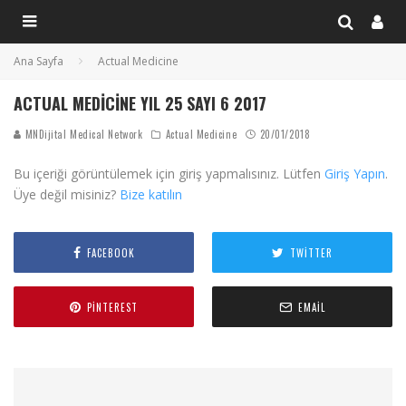
Ana Sayfa
Actual Medicine
ACTUAL MEDICINE YIL 25 SAYI 6 2017
MNDijital Medical Network
Actual Medicine
20/01/2018
Bu içeriği görüntülemek için giriş yapmalısınız. Lütfen
Giriş Yapın
.
Üye değil misiniz?
Bize katılın
FACEBOOK
TWITTER
PINTEREST
EMAIL