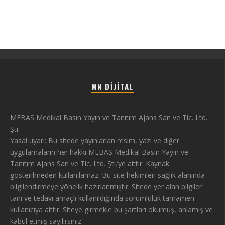
MN DIJITAL
MEBAS Medikal Basın Yayın ve Tanıtım Ajans San ve Tic. Ltd.
Şti.
Yasal uyarı: Bu sitede yayınlanan resim, yazı ve diğer
uygulamaların her hakkı MEBAS Medikal Basın Yayın ve
Tanıtım Ajans San ve Tic. Ltd. Şti.’ye aittir. Kaynak
gösterilmeden kullanılamaz. Bu site hekimleri sağlık alanında
bilgilendirmeye yönelik hazırlanmıştır. Sitede yer alan bilgiler
tanı ve tedavi amaçlı kullanıldığında sorumluluk tamamen
kullanıcıya aittir. Siteye girmekle bu şartları okumuş, anlamış ve
kabul etmiş sayılırsınız.