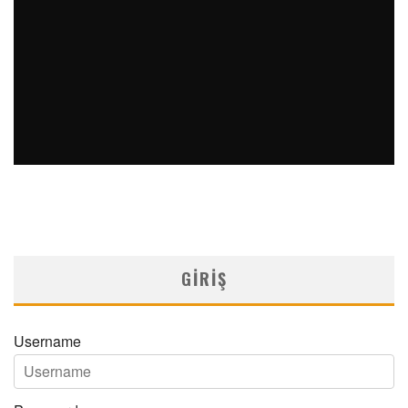
ACTUAL MEDICINE YIL 34 SAYI 1 2026
MNDijital Medical Network
Actual Medicine
10/03/2026
GIRIŞ
Username