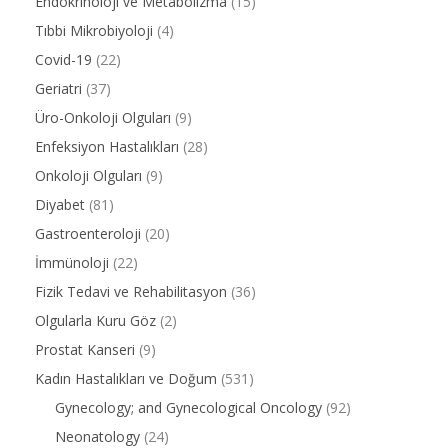
Endokrinoloji ve Metabolizma
(15)
Tıbbi Mikrobiyoloji
(4)
Covid-19
(22)
Geriatri
(37)
Üro-Onkoloji Olguları
(9)
Enfeksiyon Hastalıkları
(28)
Onkoloji Olguları
(9)
Diyabet
(81)
Gastroenteroloji
(20)
İmmünoloji
(22)
Fizik Tedavi ve Rehabilitasyon
(36)
Olgularla Kuru Göz
(2)
Prostat Kanseri
(9)
Kadın Hastalıkları ve Doğum
(531)
Gynecology; and Gynecological Oncology
(92)
Neonatology
(24)