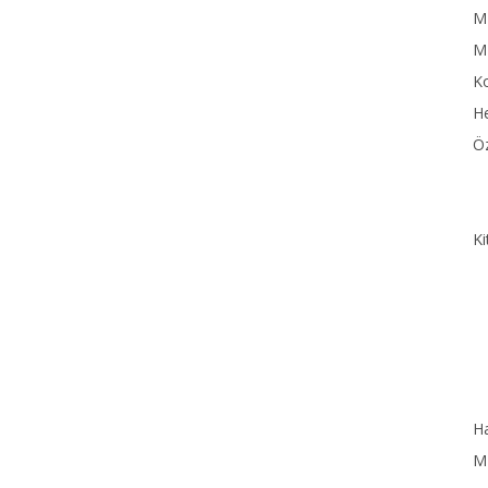
MN
M
Ko
He
Öz
Ki
Ha
MN