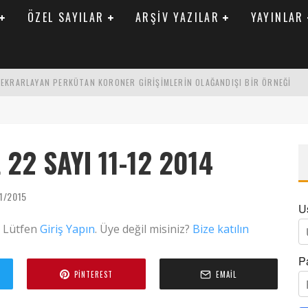
ÖZEL SAYILAR
ARŞIV YAZILAR
YAYINLAR
 TEKRARLAYAN PERKÜTAN KORONER GIRIŞIMLERIN OLAĞANDIŞI BIR ÖRNEĞI
LARAK TRIGLISERID/HDL ORANININ DEĞERLENDIRILMESI
ENIK KATSAYI ILE ARASINDAKI İLIŞKI
22 SAYI 11-12 2014
1/2015
U
. Lütfen
Giriş Yapın
. Üye değil misiniz?
Bize katılın
P
PINTEREST
EMAIL