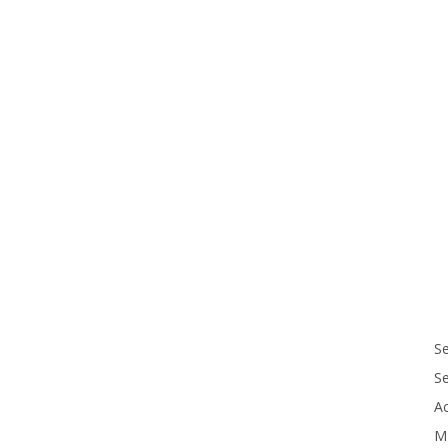
Se
S
Ac
M