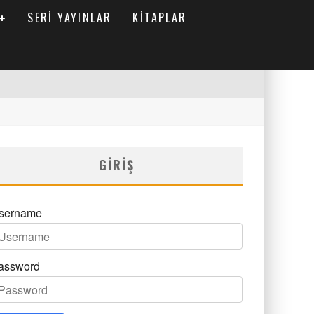
SERI YAYINLAR
KITAPLAR
GIRIŞ
sername
assword