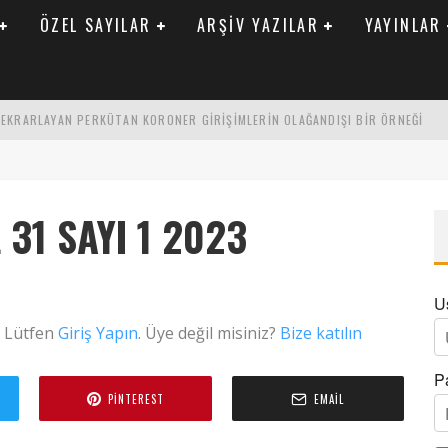
ÖZEL SAYILAR
ARŞIV YAZILAR
YAYINLAR
 TEKRARLAYAN PERKÜTAN KORONER GIRIŞIMLERIN OLAĞANDIŞI BIR ÖRNEĞI
LARAK TRIGLISERID/HDL ORANININ DEĞERLENDIRILMESI
ENIK KATSAYI ILE ARASINDAKI İLIŞKI
 31 SAYI 1 2023
U
. Lütfen
Giriş Yapın
. Üye değil misiniz?
Bize katılın
P
PINTEREST
EMAIL