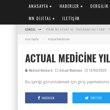
ANASAYFA
HABERLER
DERGILIK
MN DIJITAL
İLETIŞIM
GÜNCEL
YIRMI İKI STENT VE “RAILROAD PATTERN”:
Ana Sayfa
SAFEN VEN GREFT HASTALIĞI ILE İLIŞKILI O
Actual Medicine
KORONER ARTER KALSIYUM SKORUNUN ATEROJ
ACTUAL MEDICINE YIL
MN KARDIYOLOJI YIL 33 SAYI 2 2026
Medical Network
Actual Medicine
12/03/2023
Bu içeriği görüntülemek için giriş yapmalısınız
FACEBOOK
TWITTER