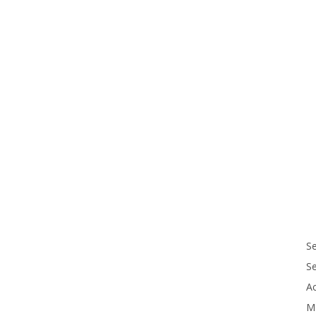
Se
S
Ac
M