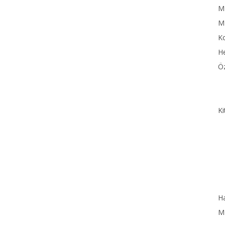
MN
M
Ko
He
Öz
Ki
Ha
MN