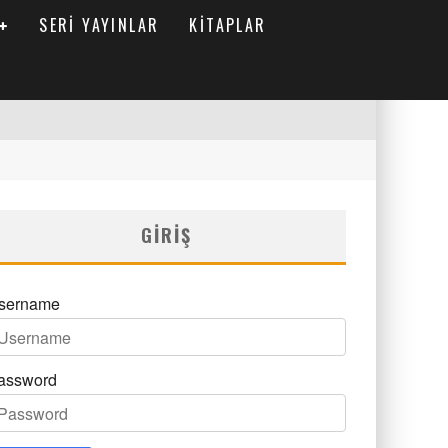
SERI YAYINLAR
KITAPLAR
GIRIŞ
sername
assword