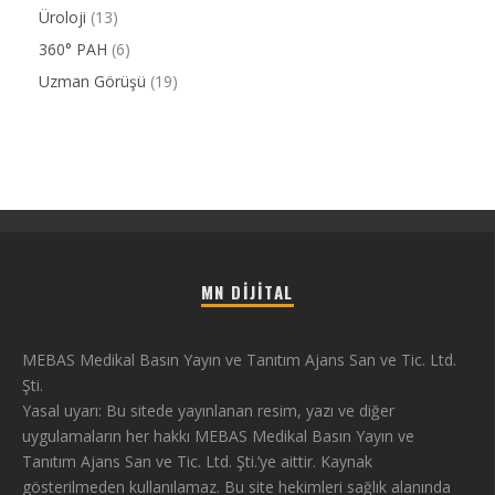
Üroloji
(13)
360° PAH
(6)
Uzman Görüşü
(19)
MN DIJITAL
MEBAS Medikal Basın Yayın ve Tanıtım Ajans San ve Tic. Ltd.
Şti.
Yasal uyarı: Bu sitede yayınlanan resim, yazı ve diğer
uygulamaların her hakkı MEBAS Medikal Basın Yayın ve
Tanıtım Ajans San ve Tic. Ltd. Şti.’ye aittir. Kaynak
gösterilmeden kullanılamaz. Bu site hekimleri sağlık alanında