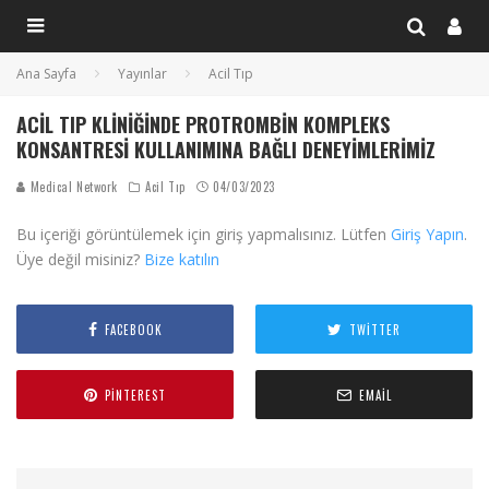
Ana Sayfa
Yayınlar
Acil Tıp
ACIL TIP KLINIĞINDE PROTROMBIN KOMPLEKS
KONSANTRESI KULLANIMINA BAĞLI DENEYIMLERIMIZ
Medical Network
Acil Tıp
04/03/2023
Bu içeriği görüntülemek için giriş yapmalısınız. Lütfen
Giriş Yapın
.
Üye değil misiniz?
Bize katılın
FACEBOOK
TWITTER
PINTEREST
EMAIL